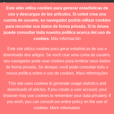
Para consultas técnicas utilice
Este sitio utiliza cookies para generar estadísticas de
contacto@revistanuestramerica.cl
uso y descargas de los artículos. Si usted crea una
cuenta de usuario, su navegador podría utilizar cookies
Toda comunicación respecto a los envíos se deben realizar
para recordar sus datos de forma privada. Si lo desea
a través del OJS.
puede consultar toda nuestra política acerca del uso de
cookies.
Más información
Este site utiliza cookies para gerar estatísticas de uso e
downloads dos artigos. Se você criar uma conta de usuário,
Revista nuestrAmérica publica exclusivamente bajo una
seu navegador pode usar cookies para lembrar seus dados
licencia internacional
Creative Commons Atribución-
de forma privada. Se desejar, você pode consultar toda a
NoComercial-CompartirIgual 4.0
.
nossa política sobre o uso de cookies.
Mais informações
This site uses cookies to generate usage statistics and
downloads of articles. If you create a user account, your
Revista nuestrAmérica ha acordado usar el visor de JATS Studio
browser may use cookies to remember your data privately. If
para publicar a partir de abril de 2026. Para obtener los formatos
you wish, you can consult our entire policy on the use of
descargables ingrese al visor.
cookies.
More information