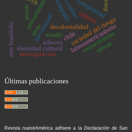
pensamiento crítico
trabajo online
pedagogía
complejidad
praxis
saberes
precariedad
sociedad del riesgo
arte brasileño
latinoamericanismo
taras
decolonialidad
chile
extractivismo
estado
niñeces
sátiras
identidad cultural
desregulación
Últimas publicaciones
Revista nuestrAmérica adhiere a la
Declaración de San