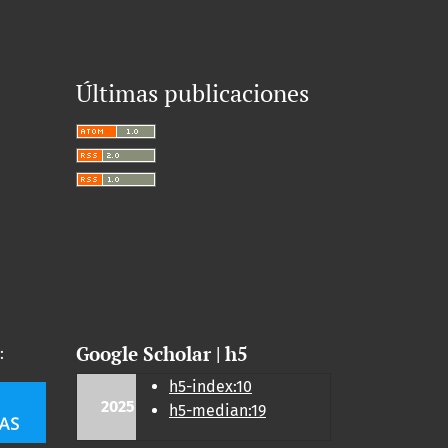
Últimas publicaciones
Google Scholar | h5
:
h5-index:10
2025
h5-median:19