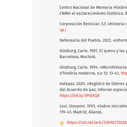
Centro Nacional de Memoria Histórica
CNMH al esclarecimiento histórico.
Corporación Reiniciar. S.f. «Historia
up/
Defensoría del Pueblo. 2022. «Info
Ginzburg, Carlo. 1981. El queso y los
Barcelona, Muchnik.
Ginzburg, Carlo. 1994. «Microhistoria
d’història moderna, n.o 12: 13-42.
htt
Indepaz. 2020. «Registro de lídere
del Acuerdo de paz. Informe especial
https://bit.ly/3P0JXQ8
Levi, Giovanni. 1993. «Sobre microhi
119-43. Madrid, Alianza.
https://n2t.net/ark:/53698/7502