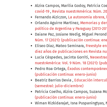
Alzira Campos, Marília Godoy, Patrícia Co
covid-19
,
Revista nuestrAmérica: Núm. 20 
Fernando Aiziczon,
La autonomía obrera,
Orlando Aguirre Martínez,
Memorias y der
político de Argentina y Paraguay (2013-20
Daiane Paz, Josiane Wedig, Miguel Perond
Núm. 17 (2021): (publicación continua: en
Eliseo Diaz, Mateo Seminara,
Freestyle e
diez años de publicaciones en Revista nu
Lucía Céspedes, Jacinta Gorriti,
Neoextrac
nuestrAmérica: Vol. 9 Núm. 18 (2021): (pu
Pedro Roa Ortega,
Éxodos contemporáneos
(publicación continua: enero-junio)
Beatriz Barrios Devia ,
Educación intercu
(semestral: julio-diciembre)
Patricia Coelho, Alzira Campos, Suzana M
(publicación continua: enero-junio)
Wiman Rizkidarajat, Isna Puspaningtyas,