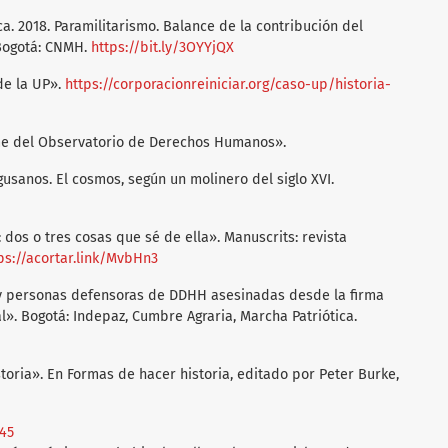
. 2018. Paramilitarismo. Balance de la contribución del
 Bogotá: CNMH.
https://bit.ly/3OYYjQX
 de la UP».
https://corporacionreiniciar.org/caso-up/historia-
rme del Observatorio de Derechos Humanos».
 gusanos. El cosmos, según un molinero del siglo XVI.
: dos o tres cosas que sé de ella». Manuscrits: revista
ps://acortar.link/MvbHn3
s y personas defensoras de DDHH asesinadas desde la firma
». Bogotá: Indepaz, Cumbre Agraria, Marcha Patriótica.
storia». En Formas de hacer historia, editado por Peter Burke,
845