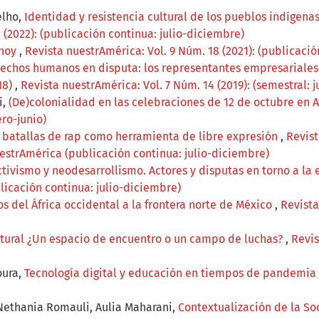
elho,
Identidad y resistencia cultural de los pueblos indígena
(2022): (publicación continua: julio-diciembre)
 hoy
,
Revista nuestrAmérica: Vol. 9 Núm. 18 (2021): (publicació
echos humanos en disputa: los representantes empresariales 
18)
,
Revista nuestrAmérica: Vol. 7 Núm. 14 (2019): (semestral: 
i,
(De)colonialidad en las celebraciones de 12 de octubre en 
ero-junio)
n batallas de rap como herramienta de libre expresión
,
Revist
estrAmérica (publicación continua: julio-diciembre)
tivismo y neodesarrollismo. Actores y disputas en torno a la e
blicación continua: julio-diciembre)
 del África occidental a la frontera norte de México
,
Revista
ltural ¿Un espacio de encuentro o un campo de luchas?
,
Revis
oura,
Tecnología digital y educación en tiempos de pandemia
 Nethania Romauli, Aulia Maharani,
Contextualización de la So