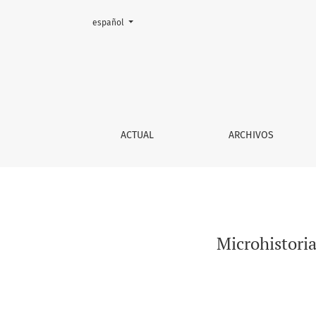
Cambiar el idioma. El actual es:
español
Microhistoria, liderazgo social y cultura pol
ACTUAL
ARCHIVOS
Microhistoria