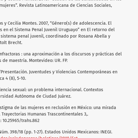
mujeres”. Revista Latinoamericana de Ciencias Sociales,
os y Cecilia Montes. 2007, “Género(s) de adolescencia. El
 en el Sistema Penal Juvenil Uruguayo” en El retorno del
l sistema penal juvenil, coordinado por Rosana Abella y
tolt Brecht.
infractoras : una aproximación a los discursos y prácticas del
s de maestría. Montevideo: UR. FP.
. “Presentación. Juventudes y Violencias Contemporáneas en
a 4 (8), 5-10.
olencia sexual: un problema internacional. Contextos
versidad Autónoma de Ciudad Juárez.
estigma de las mujeres en reclusión en México: una mirada
. Trayectorias Humanas Trascontinentales 3,.
 : 10.25965/trahs.862
úm. 398/18 (pp. 1-27). Estados Unidos Mexicanos: INEGI.