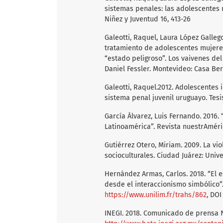
sistemas penales: las adolescentes 
Niñez y Juventud 16, 413-26
Galeotti, Raquel, Laura López Galleg
tratamiento de adolescentes mujeres
“estado peligroso”. Los vaivenes de
Daniel Fessler. Montevideo: Casa Ber
Galeotti, Raquel.2012. Adolescentes 
sistema penal juvenil uruguayo. Tesi
García Álvarez, Luis Fernando. 2016
Latinoamérica”. Revista nuestrAméric
Gutiérrez Otero, Miriam. 2009. La vi
socioculturales. Ciudad Juárez: Uni
Hernández Armas, Carlos. 2018. “El 
desde el interaccionismo simbólico”
https://www.unilim.fr/trahs/862
, DOI
INEGI. 2018. Comunicado de prensa N