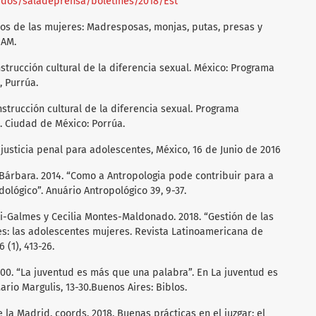
nidos/saladeprensa/boletines/2018/Est
rios de las mujeres: Madresposas, monjas, putas, presas y
NAM.
nstrucción cultural de la diferencia sexual. México: Programa
, Purrúa.
nstrucción cultural de la diferencia sexual. Programa
. Ciudad de México: Porrúa.
 justicia penal para adolescentes, México, 16 de Junio de 2016
 Bárbara. 2014. “Como a Antropologia pode contribuir para a
lógico”. Anuário Antropológico 39, 9-37.
ti-Galmes y Cecilia Montes-Maldonado. 2018. “Gestión de las
s: las adolescentes mujeres. Revista Latinoamericana de
 (1), 413-26.
000. “La juventud es más que una palabra”. En La juventud es
rio Margulis, 13-30.Buenos Aires: Biblos.
la Madrid, coords. 2018. Buenas prácticas en el juzgar: el