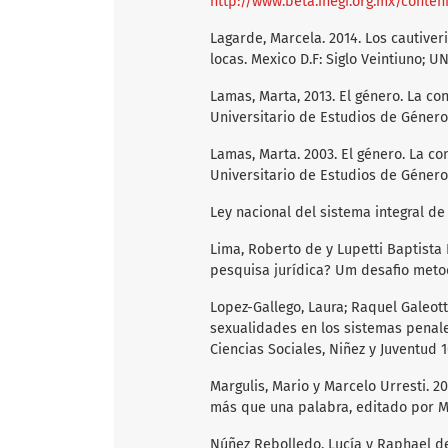
http://www.beta.inegi.org.mx/conte
Lagarde, Marcela. 2014. Los cautive
locas. Mexico D.F: Siglo Veintiuno; U
Lamas, Marta, 2013. El género. La co
Universitario de Estudios de Género
Lamas, Marta. 2003. El género. La co
Universitario de Estudios de Género
Ley nacional del sistema integral de
Lima, Roberto de y Lupetti Baptista
pesquisa jurídica? Um desafio metodo
Lopez-Gallego, Laura; Raquel Galeot
sexualidades en los sistemas penale
Ciencias Sociales, Niñez y Juventud 16
Margulis, Mario y Marcelo Urresti. 2
más que una palabra, editado por Ma
Núñez Rebolledo, Lucía y Raphael de 