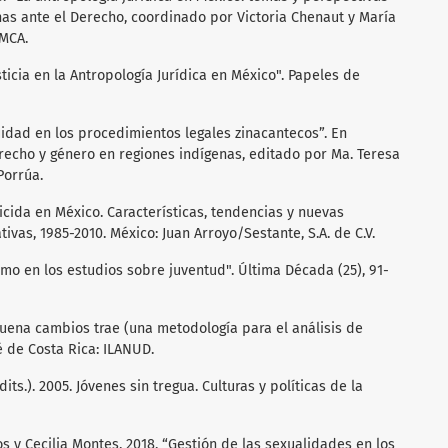
nas ante el Derecho, coordinado por Victoria Chenaut y María
EMCA.
sticia en la Antropología Jurídica en México". Papeles de
nuidad en los procedimientos legales zinacantecos”. En
erecho y género en regiones indígenas, editado por Ma. Teresa
Porrúa.
nicida en México. Características, tendencias y nuevas
ivas, 1985-2010. México: Juan Arroyo/Sestante, S.A. de C.V.
ismo en los estudios sobre juventud". Última Década (25), 91-
suena cambios trae (una metodología para el análisis de
é de Costa Rica: ILANUD.
dits.). 2005. Jóvenes sin tregua. Culturas y políticas de la
os y Cecilia Montes. 2018. “Gestión de las sexualidades en los