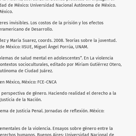
dad de México: Universidad Nacional Autónoma de México.
México.
eres invisibles. Los costos de la prisión y los efectos
teramericano de Desarrollo.
dez y María Suarez, coords. 2008. Teorías sobre la juventud.
de México: IISUE, Miguel Ángel Porrúa, UNAM.
blemas de salud mental en adolescentes”. En La violencia
ontextos socioculturales, editado por Miriam Gutiérrez Otero,
Autónoma de Ciudad Juárez.
s en México, México: FCE-CNCA
n perspectiva de género. Haciendo realidad el derecho a la
usticia de la Nación.
tema de Justicia Penal. Jornadas de reflexión. México:
elementales de la violencia. Ensayos sobre género entre la
s derechos humanos. Buenos Aires: Universidad Nacional de