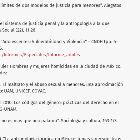
y límites de dos modelos de justicia para menores”. Alegatos
el sistema de justicia penal y la antropología a la que
Social (22), 11-26.
l "Adolescentes: Vulnerabilidad y Violencia" - CNDH (pp. 6-
S.
oc/Informes/Especiales/Informe_adoles
r mujer Hombres y mujeres homicidas en la ciudad de México:
dez.
3. El maltrato y el abuso sexual a menores: una aproximación
o: UAM, UNICEF, COVAC.
. 2010. Los códigos del género: prácticas del derecho en el
EG-UNAM.
’ no es más que una palabra”. Sociología y cultura, 163-173.
95. “La antropología jurídica en México: temas y perspectivas