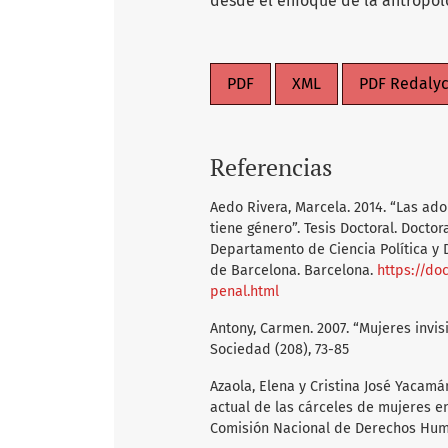
desde el enfoque de la antropol
PDF
XML
PDF Redaly
Referencias
Aedo Rivera, Marcela. 2014. “Las ado
tiene género”. Tesis Doctoral. Doctor
Departamento de Ciencia Política y
de Barcelona. Barcelona.
https://do
penal.html
Antony, Carmen. 2007. “Mujeres invis
Sociedad (208), 73-85
Azaola, Elena y Cristina José Yacamá
actual de las cárceles de mujeres en
Comisión Nacional de Derechos Hum