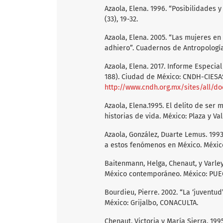
Azaola, Elena. 1996. “Posibilidades 
(33), 19-32.
Azaola, Elena. 2005. “Las mujeres en 
adhiero”. Cuadernos de Antropología 
Azaola, Elena. 2017. Informe Especia
188). Ciudad de México: CNDH-CIESA
http://www.cndh.org.mx/sites/all/d
Azaola, Elena.1995. El delito de se
historias de vida. México: Plaza y Val
Azaola, González, Duarte Lemus. 199
a estos fenómenos en México. Méxic
Baitenmann, Helga, Chenaut, y Varley
México contemporáneo. México: PU
Bourdieu, Pierre. 2002. “La ‘juventud
México: Grijalbo, CONACULTA.
Chenaut, Victoria y María Sierra. 19