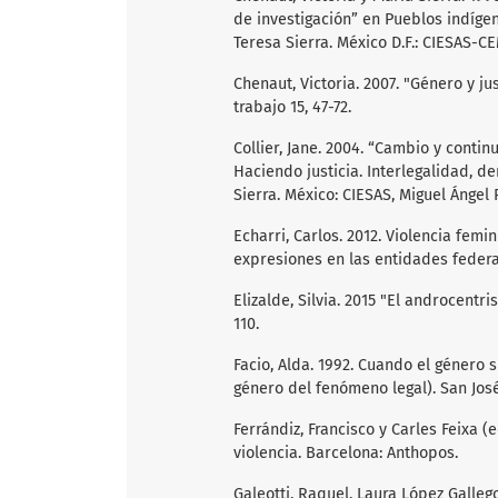
de investigación” en Pueblos indíge
Teresa Sierra. México D.F.: CIESAS-C
Chenaut, Victoria. 2007. "Género y ju
trabajo 15, 47-72.
Collier, Jane. 2004. “Cambio y conti
Haciendo justicia. Interlegalidad, d
Sierra. México: CIESAS, Miguel Ángel 
Echarri, Carlos. 2012. Violencia femi
expresiones en las entidades federat
Elizalde, Silvia. 2015 "El androcentr
110.
Facio, Alda. 1992. Cuando el género 
género del fenómeno legal). San Jos
Ferrándiz, Francisco y Carles Feixa (e
violencia. Barcelona: Anthopos.
Galeotti, Raquel, Laura López Galleg