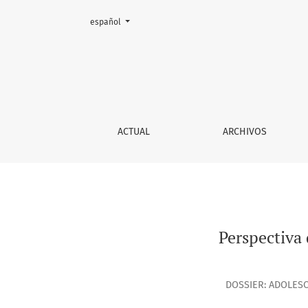
Cambiar el idioma. El actual es:
español
Perspectiva de género y sistema penal para 
ACTUAL
ARCHIVOS
Perspectiva
DOSSIER: ADOLESC