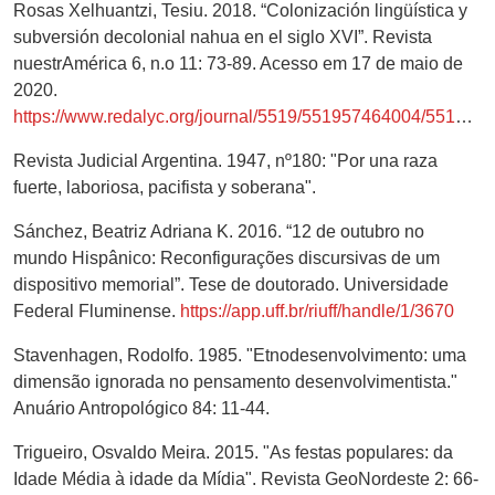
Rosas Xelhuantzi, Tesiu. 2018. “Colonización lingüística y
subversión decolonial nahua en el siglo XVI”. Revista
nuestrAmérica 6, n.o 11: 73-89. Acesso em 17 de maio de
2020.
https://www.redalyc.org/journal/5519/551957464004/551957464004.pdf
Revista Judicial Argentina. 1947, nº180: "Por una raza
fuerte, laboriosa, pacifista y soberana".
Sánchez, Beatriz Adriana K. 2016. “12 de outubro no
mundo Hispânico: Reconfigurações discursivas de um
dispositivo memorial”. Tese de doutorado. Universidade
Federal Fluminense.
https://app.uff.br/riuff/handle/1/3670
Stavenhagen, Rodolfo. 1985. "Etnodesenvolvimento: uma
dimensão ignorada no pensamento desenvolvimentista."
Anuário Antropológico 84: 11-44.
Trigueiro, Osvaldo Meira. 2015. "As festas populares: da
Idade Média à idade da Mídia". Revista GeoNordeste 2: 66-