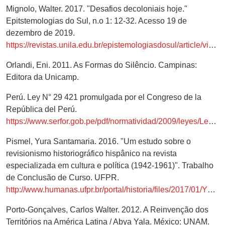
Mignolo, Walter. 2017. "Desafios decoloniais hoje."
Epitstemologias do Sul, n.o 1: 12-32. Acesso 19 de
dezembro de 2019.
https://revistas.unila.edu.br/epistemologiasdosul/article/view/772/645
Orlandi, Eni. 2011. As Formas do Silêncio. Campinas:
Editora da Unicamp.
Perú. Ley N° 29 421 promulgada por el Congreso de la
República del Perú.
https://www.serfor.gob.pe/pdf/normatividad/2009/leyes/Ley%2029421%20(DECLARA%2012%20OCT%20DIA%20DE%20PUEBLOS%20ORIGINARIOS%20Y%20DEL%20DIALOGO%20INTERCULTURAL).pdf
Pismel, Yura Santamaria. 2016. "Um estudo sobre o
revisionismo historiográfico hispânico na revista
especializada em cultura e política (1942-1961)". Trabalho
de Conclusão de Curso. UFPR.
http://www.humanas.ufpr.br/portal/historia/files/2017/01/YURIA.pdf
Porto-Gonçalves, Carlos Walter. 2012. A Reinvenção dos
Territórios na América Latina / Abya Yala. México: UNAM.