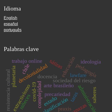
Idioma
English
español
português
Palabras clave
educación
sátiras
trabajo online
ideología
pedagogía
decolonialidad
chile
planetaria
resistencia cultural
lawfare
docencia
sociedad del riesgo
complejidad
covid-19
arte brasileño
extractivismo
administración
saberes
taras
precariedad
niñeces
estado
planificación
finanazas
praxis