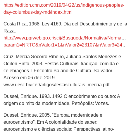
https://edition.cnn.com/2019/04/22/us/indigenous-peoples-
day-columbus-day-rnd/index.html
Costa Rica, 1968. Ley 4169, Día del Descubrimiento y de la
Raza.
http://www.pgrweb.go.cr/scij/Busqueda/Normativa/Normas/n
param1=NRTC&nValor1=1&nValor2=23107&nValor3=24474&strTipM=TC
Cruz, Mercia Socorro Ribeiro, Juliana Santos Menezes e
Odilon Pinto. 2008. Festas Culturais: tradição, comida e
celebrações. I Encontro Baiano de Cultura. Salvador.
Acesso em 06 dez. 2019.
www.uesc.br/icer/artigos/festasculturais_mercia.pdf
Dussel, Enrique. 1993. 1492 O encobrimento do outro: A
origem do mito da modernidade. Petrópolis: Vozes.
Dussel, Enrique. 2005. “Europa, modernidade e
eurocentrismo”. Em A colonialidade do saber:
eurocentrismo e ciências sociais: Perspectivas latino-