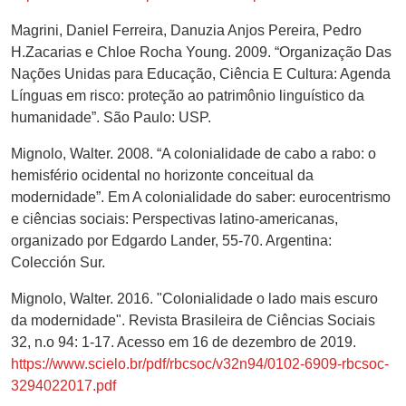
Magrini, Daniel Ferreira, Danuzia Anjos Pereira, Pedro
H.Zacarias e Chloe Rocha Young. 2009. “Organização Das
Nações Unidas para Educação, Ciência E Cultura: Agenda
Línguas em risco: proteção ao patrimônio linguístico da
humanidade”. São Paulo: USP.
Mignolo, Walter. 2008. “A colonialidade de cabo a rabo: o
hemisfério ocidental no horizonte conceitual da
modernidade”. Em A colonialidade do saber: eurocentrismo
e ciências sociais: Perspectivas latino-americanas,
organizado por Edgardo Lander, 55-70. Argentina:
Colección Sur.
Mignolo, Walter. 2016. "Colonialidade o lado mais escuro
da modernidade". Revista Brasileira de Ciências Sociais
32, n.o 94: 1-17. Acesso em 16 de dezembro de 2019.
https://www.scielo.br/pdf/rbcsoc/v32n94/0102-6909-rbcsoc-
3294022017.pdf