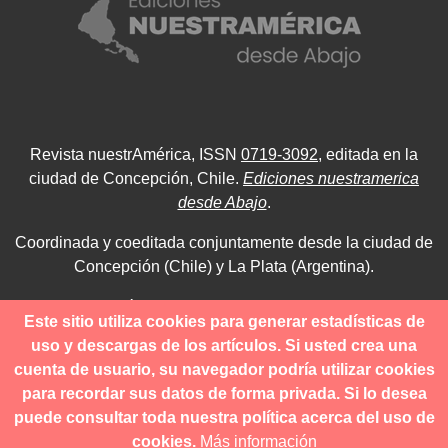
Revista nuestrAmérica, ISSN
0719-3092
, editada en la
ciudad de Concepción, Chile.
Ediciones nuestramerica
desde Abajo
.
Coordinada y coeditada conjuntamente desde la ciudad de
Concepción (Chile) y La Plata (Argentina).
Para consultas técnicas utilice
Este sitio utiliza cookies para generar estadísticas de
contacto@revistanuestramerica.cl
uso y descargas de los artículos. Si usted crea una
cuenta de usuario, su navegador podría utilizar cookies
Toda comunicación respecto a los envíos se deben realizar
para recordar sus datos de forma privada. Si lo desea
a través del OJS.
puede consultar toda nuestra política acerca del uso de
cookies.
Más información