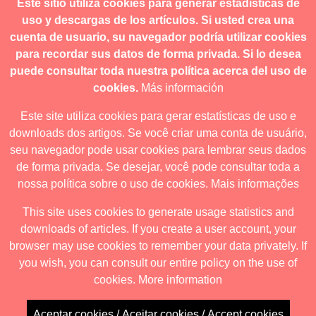
Este sitio utiliza cookies para generar estadísticas de
contacto@revistanuestramerica.cl
uso y descargas de los artículos. Si usted crea una
cuenta de usuario, su navegador podría utilizar cookies
Toda comunicación respecto a los envíos se deben realizar
para recordar sus datos de forma privada. Si lo desea
a través del OJS.
puede consultar toda nuestra política acerca del uso de
cookies.
Más información
Este site utiliza cookies para gerar estatísticas de uso e
downloads dos artigos. Se você criar uma conta de usuário,
Revista nuestrAmérica publica exclusivamente bajo una
seu navegador pode usar cookies para lembrar seus dados
licencia internacional
Creative Commons Atribución-
de forma privada. Se desejar, você pode consultar toda a
NoComercial-CompartirIgual 4.0
.
nossa política sobre o uso de cookies.
Mais informações
This site uses cookies to generate usage statistics and
downloads of articles. If you create a user account, your
Revista nuestrAmérica ha acordado usar el visor de JATS Studio
browser may use cookies to remember your data privately. If
para publicar a partir de abril de 2026. Para obtener los formatos
you wish, you can consult our entire policy on the use of
descargables ingrese al visor.
cookies.
More information
Aceptar cookies / Aceitar cookies / Accept cookies