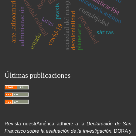
arte latinoamericano
planificación
latinoamericanismo
identidad cultural
sociedad del riesgo
praxis
complejidad
administración
decolonialidad
precariedad
taras
covid-19
planetaria
sátiras
estado
Últimas publicaciones
Revista nuestrAmérica adhiere a la
Declaración de San
Francisco sobre la evaluación de la investigación,
DORA
y