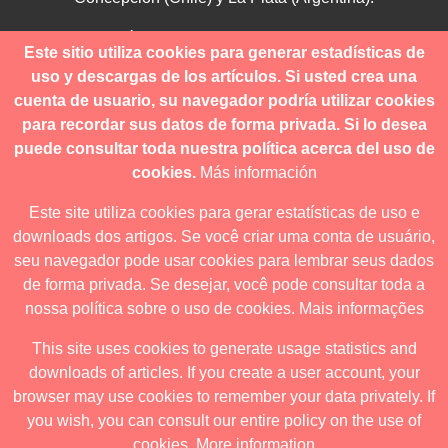
Para consultas técnicas utilice
Este sitio utiliza cookies para generar estadísticas de
contacto@revistanuestramerica.cl
uso y descargas de los artículos. Si usted crea una
cuenta de usuario, su navegador podría utilizar cookies
Toda comunicación respecto a los envíos se deben realizar
para recordar sus datos de forma privada. Si lo desea
a través del OJS.
puede consultar toda nuestra política acerca del uso de
cookies.
Más información
Este site utiliza cookies para gerar estatísticas de uso e
downloads dos artigos. Se você criar uma conta de usuário,
Revista nuestrAmérica publica exclusivamente bajo una
seu navegador pode usar cookies para lembrar seus dados
licencia internacional
Creative Commons Atribución-
de forma privada. Se desejar, você pode consultar toda a
NoComercial-CompartirIgual 4.0
.
nossa política sobre o uso de cookies.
Mais informações
This site uses cookies to generate usage statistics and
downloads of articles. If you create a user account, your
Revista nuestrAmérica ha acordado usar el visor de JATS Studio
browser may use cookies to remember your data privately. If
para publicar a partir de abril de 2026. Para obtener los formatos
you wish, you can consult our entire policy on the use of
descargables ingrese al visor.
cookies.
More information