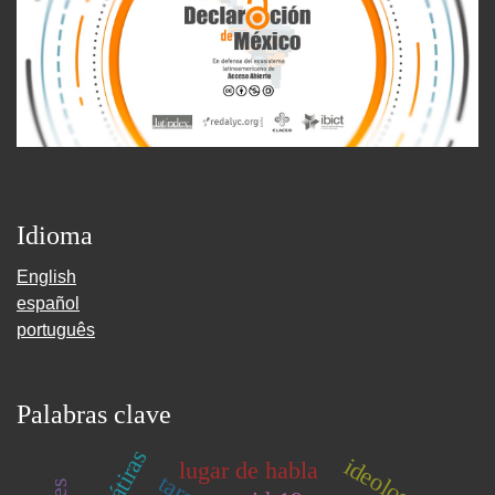
Idioma
English
español
português
Palabras clave
sátiras
ideología
lugar de habla
taras