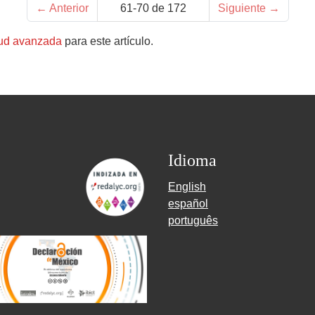
←
Anterior
61-70 de 172
Siguiente
→
tud avanzada
para este artículo.
Idioma
English
español
português