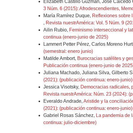
Elizabeth Castillo Guzmán, José Caicedo 
3 Núm. 6 (2015): Afrodescendientes, Memor
María Ramírez Duque,
Reflexiones sobre l
,
Revista nuestrAmérica: Vol. 5 Núm. 9 (20
Ailin Rubio,
Feminismo interseccional y l
continua (enero-junio de 2025)
Lammert Petter Pérez, Carlos Moreno Hur
(semestral: enero junio)
Matilde Ambort,
Burocracias satélites y ge
Publicación continua (enero-junio de 2025
Juliana Machado, Juliana Silva, Gilberto S
(2021): (publicación continua: enero-junio)
Jessica Visotsky,
Democracias radicales, 
Revista nuestrAmérica: Núm. 23 (2024): (p
Everaldo Andrade,
Aristide y la conciliaci
(2021): (publicación continua: enero-junio)
Gabriel Rosas Sánchez,
La pandemia de l
continua: julio-diciembre)