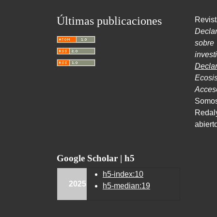
Últimas publicaciones
Revist
Decla
sobr
inves
Decla
Ecosi
Acce
Somos
Redal
abiert
Google Scholar | h5
h5-index:10
2025
h5-median:19