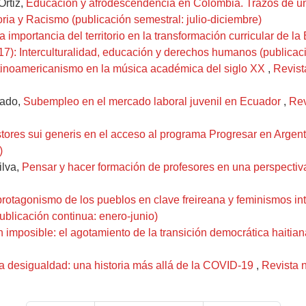
Ortiz,
Educación y afrodescendencia en Colombia. Trazos de un
ia y Racismo (publicación semestral: julio-diciembre)
a importancia del territorio en la transformación curricular de 
17): Interculturalidad, educación y derechos humanos (publicaci
atinoamericanismo en la música académica del siglo XX
,
Revist
tado,
Subempleo en el mercado laboral juvenil en Ecuador
,
Rev
stores sui generis en el acceso al programa Progresar en Argen
)
ilva,
Pensar y hacer formación de profesores en una perspectiv
protagonismo de los pueblos en clave freireana y feminismos i
ublicación continua: enero-junio)
ón imposible: el agotamiento de la transición democrática haitia
a desigualdad: una historia más allá de la COVID-19
,
Revista 