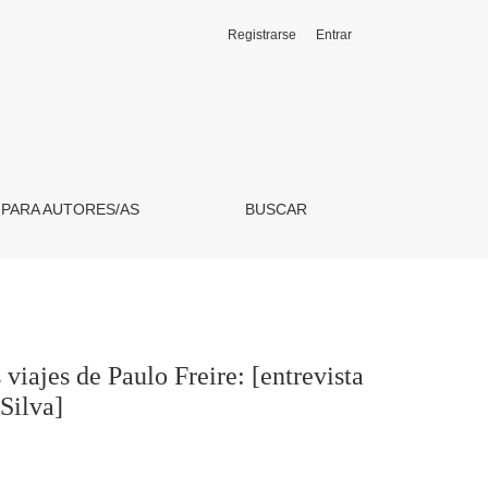
Registrarse
Entrar
vista a Oscar Jara por Nima Spigolon y César Ferreira da Silva]
 PARA AUTORES/AS
BUSCAR
viajes de Paulo Freire: [entrevista
Silva]