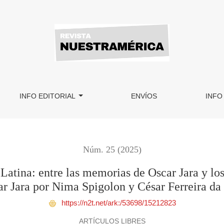
las memorias de Oscar Jara y los viajes de Paulo Freire: [entre
INFO EDITORIAL
ENVÍOS
INFO
Núm. 25 (2025)
tina: entre las memorias de Oscar Jara y los 
ar Jara por Nima Spigolon y César Ferreira da 
https://n2t.net/ark:/53698/15212823
ARTÍCULOS LIBRES