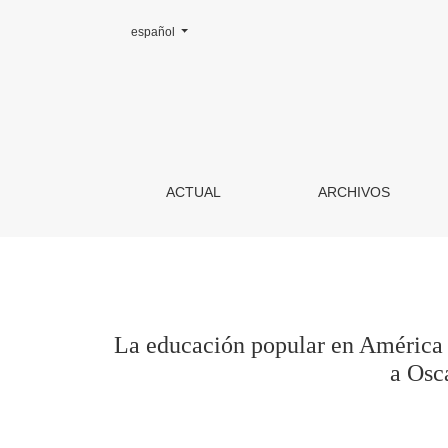
Cambiar el idioma. El actual es:
español
La educación popular en América Latina: entre 
ACTUAL
ARCHIVOS
La educación popular en América La
a Osc