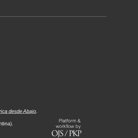
rica desde Abajo
.
tina).