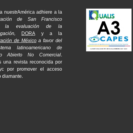
a nuestrAmérica adhiere a la
ración de San Francisco
e la evaluación de la
tigación,
DORA
y a la
ración de México
a favor del
stema latinoamericano de
so Abierto No Comercial
.
 una revista reconocida por
yc por promover el acceso
o diamante.