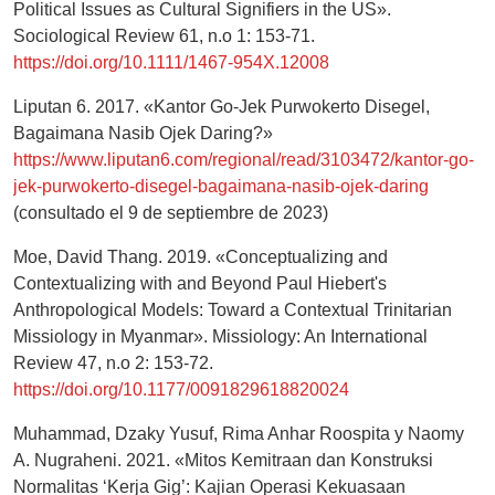
Political Issues as Cultural Signifiers in the US».
Sociological Review 61, n.o 1: 153-71.
https://doi.org/10.1111/1467-954X.12008
Liputan 6. 2017. «Kantor Go-Jek Purwokerto Disegel,
Bagaimana Nasib Ojek Daring?»
https://www.liputan6.com/regional/read/3103472/kantor-go-
jek-purwokerto-disegel-bagaimana-nasib-ojek-daring
(consultado el 9 de septiembre de 2023)
Moe, David Thang. 2019. «Conceptualizing and
Contextualizing with and Beyond Paul Hiebert's
Anthropological Models: Toward a Contextual Trinitarian
Missiology in Myanmar». Missiology: An International
Review 47, n.o 2: 153-72.
https://doi.org/10.1177/0091829618820024
Muhammad, Dzaky Yusuf, Rima Anhar Roospita y Naomy
A. Nugraheni. 2021. «Mitos Kemitraan dan Konstruksi
Normalitas ‘Kerja Gig’: Kajian Operasi Kekuasaan