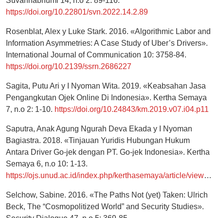
Suvannabhumi 14, n.o 2: 89-116.
https://doi.org/10.22801/svn.2022.14.2.89
Rosenblat, Alex y Luke Stark. 2016. «Algorithmic Labor and
Information Asymmetries: A Case Study of Uber’s Drivers».
International Journal of Communication 10: 3758-84.
https://doi.org/10.2139/ssrn.2686227
Sagita, Putu Ari y I Nyoman Wita. 2019. «Keabsahan Jasa
Pengangkutan Ojek Online Di Indonesia». Kertha Semaya
7, n.o 2: 1-10.
https://doi.org/10.24843/km.2019.v07.i04.p11
Saputra, Anak Agung Ngurah Deva Ekada y I Nyoman
Bagiastra. 2018. «Tinjauan Yuridis Hubungan Hukum
Antara Driver Go-jek dengan PT. Go-jek Indonesia». Kertha
Semaya 6, n.o 10: 1-13.
https://ojs.unud.ac.id/index.php/kerthasemaya/article/view/53494
Selchow, Sabine. 2016. «The Paths Not (yet) Taken: Ulrich
Beck, The “Cosmopolitized World” and Security Studies».