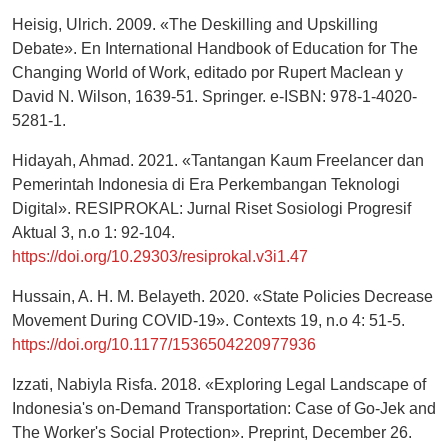
Heisig, Ulrich. 2009. «The Deskilling and Upskilling
Debate». En International Handbook of Education for The
Changing World of Work, editado por Rupert Maclean y
David N. Wilson, 1639-51. Springer. e-ISBN: 978-1-4020-
5281-1.
Hidayah, Ahmad. 2021. «Tantangan Kaum Freelancer dan
Pemerintah Indonesia di Era Perkembangan Teknologi
Digital». RESIPROKAL: Jurnal Riset Sosiologi Progresif
Aktual 3, n.o 1: 92-104.
https://doi.org/10.29303/resiprokal.v3i1.47
Hussain, A. H. M. Belayeth. 2020. «State Policies Decrease
Movement During COVID-19». Contexts 19, n.o 4: 51-5.
https://doi.org/10.1177/1536504220977936
Izzati, Nabiyla Risfa. 2018. «Exploring Legal Landscape of
Indonesia's on-Demand Transportation: Case of Go-Jek and
The Worker's Social Protection». Preprint, December 26.