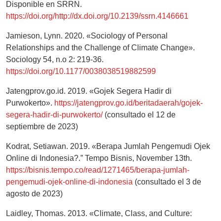
Disponible en SRRN.
https://doi.org/http://dx.doi.org/10.2139/ssrn.4146661
Jamieson, Lynn. 2020. «Sociology of Personal
Relationships and the Challenge of Climate Change».
Sociology 54, n.o 2: 219-36.
https://doi.org/10.1177/0038038519882599
Jatengprov.go.id. 2019. «Gojek Segera Hadir di
Purwokerto».
https://jatengprov.go.id/beritadaerah/gojek-
segera-hadir-di-purwokerto/
(consultado el 12 de
septiembre de 2023)
Kodrat, Setiawan. 2019. «Berapa Jumlah Pengemudi Ojek
Online di Indonesia?.” Tempo Bisnis, November 13th.
https://bisnis.tempo.co/read/1271465/berapa-jumlah-
pengemudi-ojek-online-di-indonesia
(consultado el 3 de
agosto de 2023)
Laidley, Thomas. 2013. «Climate, Class, and Culture: