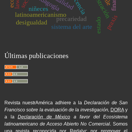
administración
docencia
pedagogía
niñeces
latinoamericanismo
praxis
precariedad
estado
desigualdad
sistema del arte
Últimas publicaciones
Revista nuestrAmérica adhiere a la
Declaración de San
Francisco sobre la evaluación de la investigación,
DORA
y
a la
Declaración de México
a favor del Ecosistema
latinoamericano de Acceso Abierto No Comercial
. Somos
una revista reconocida por Redalyc por promover el