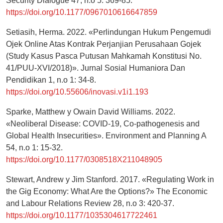
Security Dialogue 47, n.o 5: 369-85.
https://doi.org/10.1177/0967010616647859
Setiasih, Herma. 2022. «Perlindungan Hukum Pengemudi
Ojek Online Atas Kontrak Perjanjian Perusahaan Gojek
(Study Kasus Pasca Putusan Mahkamah Konstitusi No.
41/PUU-XVI/2018)». Jurnal Sosial Humaniora Dan
Pendidikan 1, n.o 1: 34-8.
https://doi.org/10.55606/inovasi.v1i1.193
Sparke, Matthew y Owain David Williams. 2022.
«Neoliberal Disease: COVID-19, Co-pathogenesis and
Global Health Insecurities». Environment and Planning A
54, n.o 1: 15-32.
https://doi.org/10.1177/0308518X211048905
Stewart, Andrew y Jim Stanford. 2017. «Regulating Work in
the Gig Economy: What Are the Options?» The Economic
and Labour Relations Review 28, n.o 3: 420-37.
https://doi.org/10.1177/1035304617722461