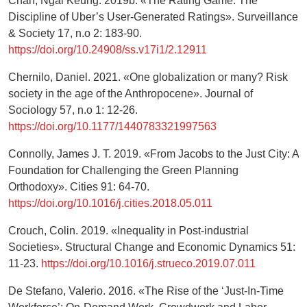
Chan, Ngai Keung. 2019b. «The Rating Game: The
Discipline of Uber’s User-Generated Ratings». Surveillance
& Society 17, n.o 2: 183-90.
https://doi.org/10.24908/ss.v17i1/2.12911
Chernilo, Daniel. 2021. «One globalization or many? Risk
society in the age of the Anthropocene». Journal of
Sociology 57, n.o 1: 12-26.
https://doi.org/10.1177/1440783321997563
Connolly, James J. T. 2019. «From Jacobs to the Just City: A
Foundation for Challenging the Green Planning
Orthodoxy». Cities 91: 64-70.
https://doi.org/10.1016/j.cities.2018.05.011
Crouch, Colin. 2019. «Inequality in Post-industrial
Societies». Structural Change and Economic Dynamics 51:
11-23.
https://doi.org/10.1016/j.strueco.2019.07.011
De Stefano, Valerio. 2016. «The Rise of the ‘Just-In-Time