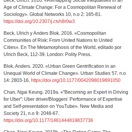
Beck, Ulrich. 2010. «Remapping Social Inequalities in an
Age of Climate Change: For a Cosmopolitan Renewal of
Sociology». Global Networks 10, n.o 2: 165-81.
https://doi.org/10.2307/j.ctvh8r0w3
Beck, Ulrich y Anders Blok. 2016. «Cosmopolitan
Communities of Risk: From United Nations to United
Cities». En The Metamorphosis of the World, editado por
Ulrich Beck, 112-39. London: Polity Press.
Blok, Anders. 2020. «Urban Green Gentrification in an
Unequal World of Climate Change». Urban Studies 57, n.o
14: 2803-16.
https://doi.org/10.1177/0042098019891050
Chan, Ngai Keung. 2019a. «“Becoming an Expert in Driving
for Uber”: Uber driver/Bloggers' Performance of Expertise
and Self-presentation on YouTube». New Media and
Society 21, n.o 9: 2048-67.
https://doi.org/10.1177/1461444819837736