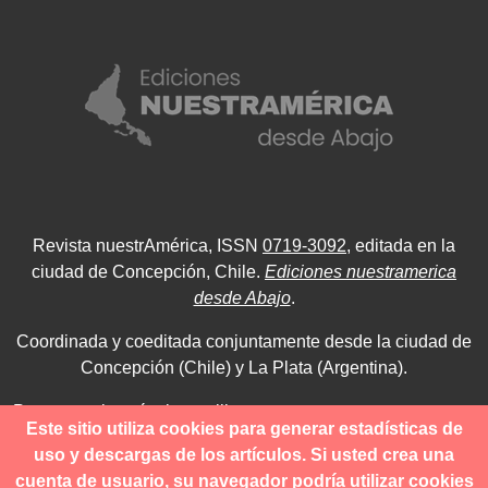
Revista nuestrAmérica, ISSN
0719-3092
, editada en la
ciudad de Concepción, Chile.
Ediciones nuestramerica
desde Abajo
.
Coordinada y coeditada conjuntamente desde la ciudad de
Concepción (Chile) y La Plata (Argentina).
Para consultas técnicas utilice
Este sitio utiliza cookies para generar estadísticas de
contacto@revistanuestramerica.cl
uso y descargas de los artículos. Si usted crea una
cuenta de usuario, su navegador podría utilizar cookies
Toda comunicación respecto a los envíos se deben realizar