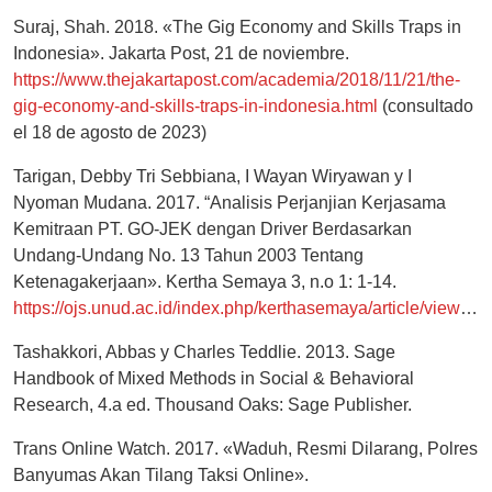
Suraj, Shah. 2018. «The Gig Economy and Skills Traps in
Indonesia». Jakarta Post, 21 de noviembre.
https://www.thejakartapost.com/academia/2018/11/21/the-
gig-economy-and-skills-traps-in-indonesia.html
(consultado
el 18 de agosto de 2023)
Tarigan, Debby Tri Sebbiana, I Wayan Wiryawan y I
Nyoman Mudana. 2017. “Analisis Perjanjian Kerjasama
Kemitraan PT. GO-JEK dengan Driver Berdasarkan
Undang-Undang No. 13 Tahun 2003 Tentang
Ketenagakerjaan». Kertha Semaya 3, n.o 1: 1-14.
https://ojs.unud.ac.id/index.php/kerthasemaya/article/view/30003/18420
Tashakkori, Abbas y Charles Teddlie. 2013. Sage
Handbook of Mixed Methods in Social & Behavioral
Research, 4.a ed. Thousand Oaks: Sage Publisher.
Trans Online Watch. 2017. «Waduh, Resmi Dilarang, Polres
Banyumas Akan Tilang Taksi Online».