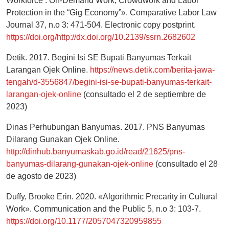
Workforce’: On-Demand Work, Crowdwork and Labor
Protection in the “Gig Economy”». Comparative Labor Law
Journal 37, n.o 3: 471-504. Electronic copy postprint.
https://doi.org/http://dx.doi.org/10.2139/ssrn.2682602
Detik. 2017. Begini Isi SE Bupati Banyumas Terkait
Larangan Ojek Online.
https://news.detik.com/berita-jawa-
tengah/d-3556847/begini-isi-se-bupati-banyumas-terkait-
larangan-ojek-online
(consultado el 2 de septiembre de
2023)
Dinas Perhubungan Banyumas. 2017. PNS Banyumas
Dilarang Gunakan Ojek Online.
http://dinhub.banyumaskab.go.id/read/21625/pns-
banyumas-dilarang-gunakan-ojek-online
(consultado el 28
de agosto de 2023)
Duffy, Brooke Erin. 2020. «Algorithmic Precarity in Cultural
Work». Communication and the Public 5, n.o 3: 103-7.
https://doi.org/10.1177/2057047320959855