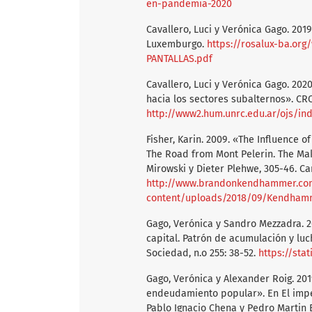
en-pandemia-2020
Cavallero, Luci y Verónica Gago. 201
Luxemburgo.
https://rosalux-ba.or
PANTALLAS.pdf
Cavallero, Luci y Verónica Gago. 202
hacia los sectores subalternos». CRO
http://www2.hum.unrc.edu.ar/ojs/ind
Fisher, Karin. 2009. «The Influence o
The Road from Mont Pelerin. The Maki
Mirowski y Dieter Plehwe, 305-46. C
http://www.brandonkendhammer.com
content/uploads/2018/09/Kendhamm
Gago, Verónica y Sandro Mezzadra. 20
capital. Patrón de acumulación y lu
Sociedad, n.o 255: 38-52.
https://sta
Gago, Verónica y Alexander Roig. 201
endeudamiento popular». En El impe
Pablo Ignacio Chena y Pedro Martin Bi