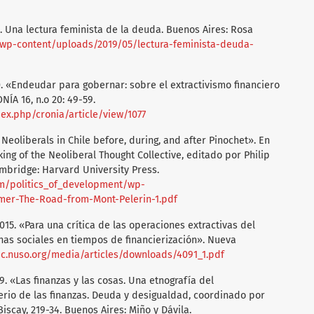
9. Una lectura feminista de la deuda. Buenos Aires: Rosa
g/wp-content/uploads/2019/05/lectura-feminista-deuda-
0. «Endeudar para gobernar: sobre el extractivismo financiero
NÍA 16, n.o 20: 49-59.
ex.php/cronia/article/view/1077
f Neoliberals in Chile before, during, and after Pinochet». En
ng of the Neoliberal Thought Collective, editado por Philip
ambridge: Harvard University Press.
/politics_of_development/wp-
er-The-Road-from-Mont-Pelerin-1.pdf
15. «Para una crítica de las operaciones extractivas del
chas sociales en tiempos de financierización». Nueva
tic.nuso.org/media/articles/downloads/4091_1.pdf
9. «Las finanzas y las cosas. Una etnografía del
rio de las finanzas. Deuda y desigualdad, coordinado por
scay, 219-34. Buenos Aires: Miño y Dávila.