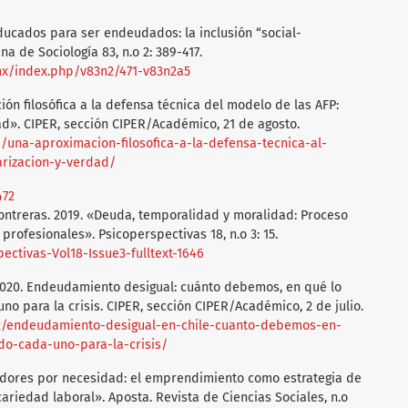
ducados para ser endeudados: la inclusión “social-
a de Sociología 83, n.o 2: 389-417.
mx/index.php/v83n2/471-v83n2a5
ón filosófica a la defensa técnica del modelo de las AFP:
rdad». CIPER, sección CIPER/Académico, 21 de agosto.
1/una-aproximacion-filosofica-a-la-defensa-tecnica-al-
arizacion-y-verdad/
472
Contreras. 2019. «Deuda, temporalidad y moralidad: Proceso
 profesionales». Psicoperspectivas 18, n.o 3: 15.
pectivas-Vol18-Issue3-fulltext-1646
2020. Endeudamiento desigual: cuánto debemos, en qué lo
no para la crisis. CIPER, sección CIPER/Académico, 2 de julio.
/02/endeudamiento-desigual-en-chile-cuanto-debemos-en-
o-cada-uno-para-la-crisis/
edores por necesidad: el emprendimiento como estrategia de
riedad laboral». Aposta. Revista de Ciencias Sociales, n.o