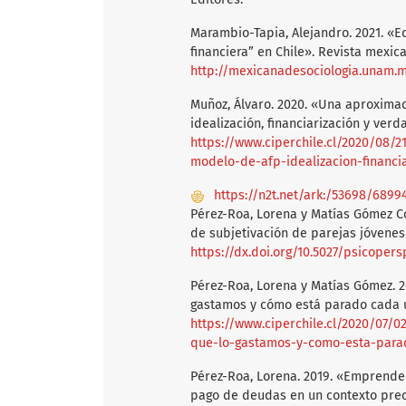
Marambio-Tapia, Alejandro. 2021. «E
financiera” en Chile». Revista mexican
http://mexicanadesociologia.unam.
Muñoz, Álvaro. 2020. «Una aproximaci
idealización, financiarización y ve
https://www.ciperchile.cl/2020/08/2
modelo-de-afp-idealizacion-financi
https://n2t.net/ark:/53698/6899
Pérez-Roa, Lorena y Matías Gómez 
de subjetivación de parejas jóvenes
https://dx.doi.org/10.5027/psicopers
Pérez-Roa, Lorena y Matías Gómez. 
gastamos y cómo está parado cada u
https://www.ciperchile.cl/2020/07
que-lo-gastamos-y-como-esta-parad
Pérez-Roa, Lorena. 2019. «Emprend
pago de deudas en un contexto preca