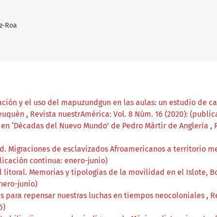
z-Roa
rvación y el uso del mapuzundgun en las aulas: un estudio de 
Neuquén
,
Revista nuestrAmérica: Vol. 8 Núm. 16 (2020): (public
o en ‘Décadas del Nuevo Mundo’ de Pedro Mártir de Anglería
,
ad. Migraciones de esclavizados Afroamericanos a territorio m
licación continua: enero-junio)
el litoral. Memorias y tipologías de la movilidad en el Islote, 
nero-junio)
s para repensar nuestras luchas en tiempos neocoloniales
,
R
6)