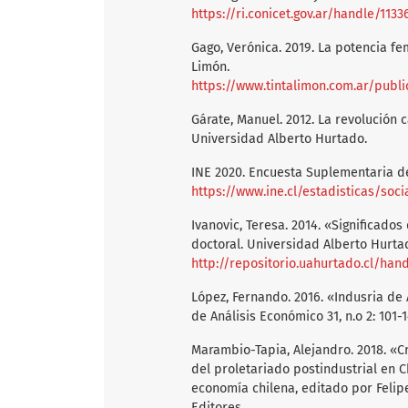
https://ri.conicet.gov.ar/handle/1133
Gago, Verónica. 2019. La potencia f
Limón.
https://www.tintalimon.com.ar/public/
Gárate, Manuel. 2012. La revolución 
Universidad Alberto Hurtado.
INE 2020. Encuesta Suplementaria de
https://www.ine.cl/estadisticas/so
Ivanovic, Teresa. 2014. «Significado
doctoral. Universidad Alberto Hurtad
http://repositorio.uahurtado.cl/han
López, Fernando. 2016. «Indusria de
de Análisis Económico 31, n.o 2: 101-
Marambio-Tapia, Alejandro. 2018. «C
del proletariado postindustrial en Chi
economía chilena, editado por Felipe
Editores.