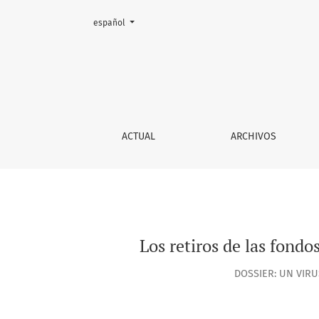
Cambiar el idioma. El actual es:
español
Los retiros de las fondos previsionales y las 
ACTUAL
ARCHIVOS
Los retiros de las fondo
DOSSIER: UN VIRU