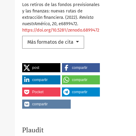
Los retiros de las fondos previsionales
y las finanzas: nuevas rutas de
extracción financiera. (2022).
Revista
nuestrAmérica
,
20
, e6899472.
https://doi.org/10.5281/zenodo.6899472
Más formatos de cita
post
compartir
compartir
compartir
Pocket
compartir
compartir
Plaudit