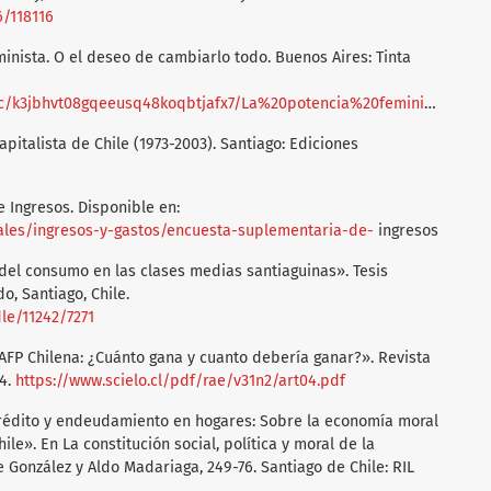
6/118116
eminista. O el deseo de cambiarlo todo. Buenos Aires: Tinta
k3jbhvt08gqeeusq48koqbtjafx7/La%20potencia%20feminista_WEB.pdf
capitalista de Chile (1973-2003). Santiago: Ediciones
 Ingresos. Disponible en:
ciales/ingresos-y-gastos/encuesta-suplementaria-de-
ingresos
s del consumo en las clases medias santiaguinas». Tesis
o, Santiago, Chile.
dle/11242/7271
 AFP Chilena: ¿Cuánto gana y cuanto debería ganar?». Revista
14.
https://www.scielo.cl/pdf/rae/v31n2/art04.pdf
rédito y endeudamiento en hogares: Sobre la economía moral
le». En La constitución social, política y moral de la
 González y Aldo Madariaga, 249-76. Santiago de Chile: RIL