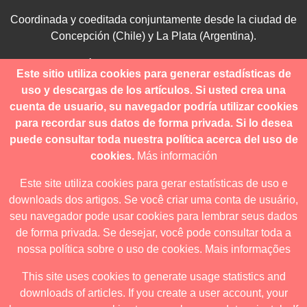
Coordinada y coeditada conjuntamente desde la ciudad de
Concepción (Chile) y La Plata (Argentina).
Para consultas técnicas utilice
Este sitio utiliza cookies para generar estadísticas de
contacto@revistanuestramerica.cl
uso y descargas de los artículos. Si usted crea una
cuenta de usuario, su navegador podría utilizar cookies
Toda comunicación respecto a los envíos se deben realizar
para recordar sus datos de forma privada. Si lo desea
a través del OJS.
puede consultar toda nuestra política acerca del uso de
cookies.
Más información
Este site utiliza cookies para gerar estatísticas de uso e
downloads dos artigos. Se você criar uma conta de usuário,
Revista nuestrAmérica publica exclusivamente bajo una
seu navegador pode usar cookies para lembrar seus dados
licencia internacional
Creative Commons Atribución-
de forma privada. Se desejar, você pode consultar toda a
NoComercial-CompartirIgual 4.0
.
nossa política sobre o uso de cookies.
Mais informações
This site uses cookies to generate usage statistics and
downloads of articles. If you create a user account, your
Revista nuestrAmérica ha acordado usar el visor de JATS Studio