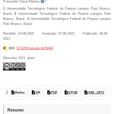
3
Franciele Clara Peloso
1
Universidade Tecnológica Federal do Paraná campus Pato Branco
,
Brasil
;
2
Universidade Tecnológica Federal do Paraná campus Pato
Branco
,
Brasil
;
3
Universidade Tecnológica Federal do Paraná campus
Pato Branco
,
Brasil
Recibido: 19-09-2020
Aceptado: 07-06-2021
Publicado: 30-06-
2021
DOI
10.5281/zenodo.6225044
Derechos 2021: autor
Vol. 9 Núm. 17 (2021): (publicación continua: enero-junio)
revisado por pares
acceso abierto
Redes
QR
PDF
EPUB
XML-JATS
Resumo