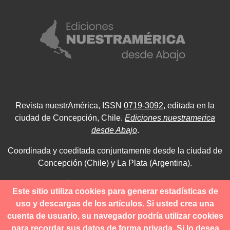
Revista nuestrAmérica, ISSN
0719-3092
, editada en la
ciudad de Concepción, Chile.
Ediciones nuestramerica
desde Abajo
.
Coordinada y coeditada conjuntamente desde la ciudad de
Concepción (Chile) y La Plata (Argentina).
Para consultas técnicas utilice
Este sitio utiliza cookies para generar estadísticas de
contacto@revistanuestramerica.cl
uso y descargas de los artículos. Si usted crea una
cuenta de usuario, su navegador podría utilizar cookies
Toda comunicación respecto a los envíos se deben realizar
para recordar sus datos de forma privada. Si lo desea
a través del OJS.