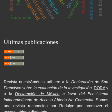
identidad cultural
arte brasileño
administración
trabajo online
pedagogía
desigualdad
estado
finanazas
Últimas publicaciones
Revista nuestrAmérica adhiere a la
Declaración de San
Francisco sobre la evaluación de la investigación,
DORA
y
a la
Declaración de México
a favor del Ecosistema
latinoamericano de Acceso Abierto No Comercial
. Somos
una revista reconocida por Redalyc por promover el
acceso abierto diamante.