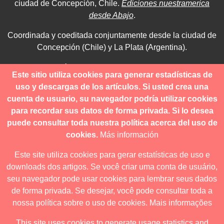
ciudad de Concepción, Chile.
Ediciones nuestramerica
desde Abajo
.
Coordinada y coeditada conjuntamente desde la ciudad de
Concepción (Chile) y La Plata (Argentina).
Para consultas técnicas utilice
Este sitio utiliza cookies para generar estadísticas de
contacto@revistanuestramerica.cl
uso y descargas de los artículos. Si usted crea una
cuenta de usuario, su navegador podría utilizar cookies
Toda comunicación respecto a los envíos se deben realizar
para recordar sus datos de forma privada. Si lo desea
a través del OJS.
puede consultar toda nuestra política acerca del uso de
cookies.
Más información
Este site utiliza cookies para gerar estatísticas de uso e
downloads dos artigos. Se você criar uma conta de usuário,
Revista nuestrAmérica publica exclusivamente bajo una
seu navegador pode usar cookies para lembrar seus dados
licencia internacional
Creative Commons Atribución-
de forma privada. Se desejar, você pode consultar toda a
NoComercial-CompartirIgual 4.0
.
nossa política sobre o uso de cookies.
Mais informações
This site uses cookies to generate usage statistics and