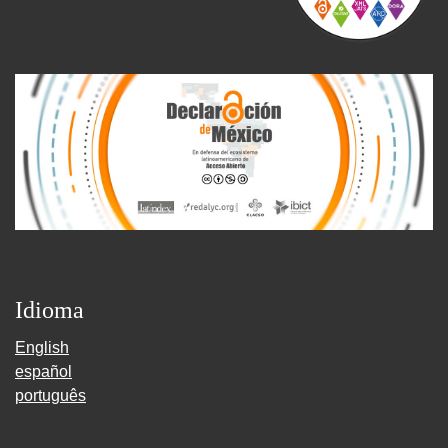
Idioma
English
español
português