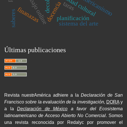
latinoamericanismo
identidad cultural
trabajo online
taras
docencia
finanazas
saberes
planificación
sistema del arte
Últimas publicaciones
Revista nuestrAmérica adhiere a la
Declaración de San
Francisco sobre la evaluación de la investigación,
DORA
y
a la
Declaración de México
a favor del Ecosistema
latinoamericano de Acceso Abierto No Comercial
. Somos
una revista reconocida por Redalyc por promover el