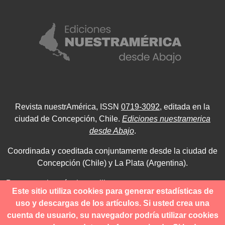
Revista nuestrAmérica, ISSN
0719-3092
, editada en la
ciudad de Concepción, Chile.
Ediciones nuestramerica
desde Abajo
.
Coordinada y coeditada conjuntamente desde la ciudad de
Concepción (Chile) y La Plata (Argentina).
Para consultas técnicas utilice
Este sitio utiliza cookies para generar estadísticas de
contacto@revistanuestramerica.cl
uso y descargas de los artículos. Si usted crea una
cuenta de usuario, su navegador podría utilizar cookies
Toda comunicación respecto a los envíos se deben realizar