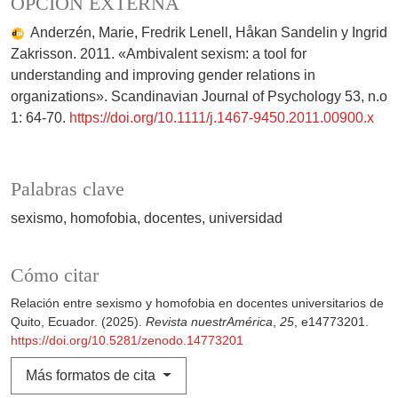
OPCIÓN EXTERNA
Anderzén, Marie, Fredrik Lenell, Håkan Sandelin y Ingrid
Zakrisson. 2011. «Ambivalent sexism: a tool for
understanding and improving gender relations in
organizations». Scandinavian Journal of Psychology 53, n.o
1: 64-70.
https://doi.org/10.1111/j.1467-9450.2011.00900.x
Palabras clave
sexismo
homofobia
docentes
universidad
Cómo citar
Relación entre sexismo y homofobia en docentes universitarios de
Quito, Ecuador. (2025).
Revista nuestrAmérica
,
25
, e14773201.
https://doi.org/10.5281/zenodo.14773201
Más formatos de cita