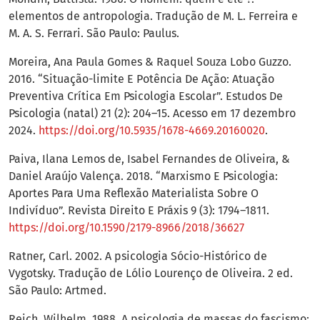
elementos de antropologia. Tradução de M. L. Ferreira e
M. A. S. Ferrari. São Paulo: Paulus.
Moreira, Ana Paula Gomes & Raquel Souza Lobo Guzzo.
2016. “Situação-limite E Potência De Ação: Atuação
Preventiva Crítica Em Psicologia Escolar”. Estudos De
Psicologia (natal) 21 (2): 204–15. Acesso em 17 dezembro
2024.
https://doi.org/10.5935/1678-4669.20160020
.
Paiva, Ilana Lemos de, Isabel Fernandes de Oliveira, &
Daniel Araújo Valença. 2018. “Marxismo E Psicologia:
Aportes Para Uma Reflexão Materialista Sobre O
Indivíduo”. Revista Direito E Práxis 9 (3): 1794–1811.
https://doi.org/10.1590/2179-8966/2018/36627
Ratner, Carl. 2002. A psicologia Sócio-Histórico de
Vygotsky. Tradução de Lólio Lourenço de Oliveira. 2 ed.
São Paulo: Artmed.
Reich, Wilhelm. 1988. A psicologia de massas do fascismo;