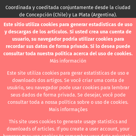
Coordinada y coeditada conjuntamente desde la ciudad
de Concepción (Chile) y La Plata (Argentina).
Este sitio utiliza cookies para generar estadísticas de uso
Para consultas técnicas utilice
y descargas de los artículos. Si usted crea una cuenta de
contacto@revistanuestramerica.cl
usuario, su navegador podría utilizar cookies para
recordar sus datos de forma privada. Si lo desea puede
Toda comunicación respecto a los envíos se deben
consultar toda nuestra política acerca del uso de cookies.
realizar a través del OJS.
Más información
Este site utiliza cookies para gerar estatísticas de uso e
downloads dos artigos. Se você criar uma conta de
usuário, seu navegador pode usar cookies para lembrar
Revista nuestrAmérica publica exclusivamente bajo una
seus dados de forma privada. Se desejar, você pode
licencia internacional
Creative Commons Atribución-
consultar toda a nossa política sobre o uso de cookies.
NoComercial-CompartirIgual 4.0
.
Mais informações
This site uses cookies to generate usage statistics and
downloads of articles. If you create a user account, your
Revista nuestrAmérica ha acordado usar el visor de JATS Studio