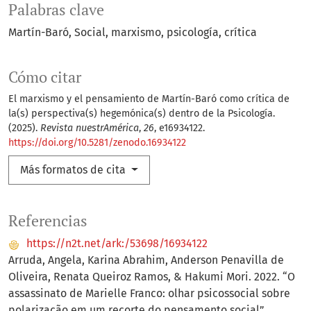
Palabras clave
Martín-Baró
Social
marxismo
psicología
crítica
Cómo citar
El marxismo y el pensamiento de Martín-Baró como crítica de
la(s) perspectiva(s) hegemónica(s) dentro de la Psicología.
(2025).
Revista nuestrAmérica
,
26
, e16934122.
https://doi.org/10.5281/zenodo.16934122
Más formatos de cita
Referencias
https://n2t.net/ark:/53698/16934122
Arruda, Angela, Karina Abrahim, Anderson Penavilla de
Oliveira, Renata Queiroz Ramos, & Hakumi Mori. 2022. “O
assassinato de Marielle Franco: olhar psicossocial sobre
polarização em um recorte do pensamento social”.