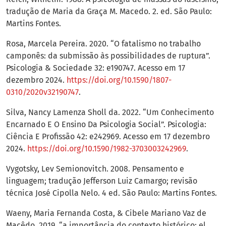
tradução de Maria da Graça M. Macedo. 2. ed. São Paulo:
Martins Fontes.
Rosa, Marcela Pereira. 2020. “O fatalismo no trabalho
camponês: da submissão às possibilidades de ruptura”.
Psicologia & Sociedade 32: e190747. Acesso em 17
dezembro 2024.
https://doi.org/10.1590/1807-
0310/2020v32190747
.
Silva, Nancy Lamenza Sholl da. 2022. “Um Conhecimento
Encarnado E O Ensino Da Psicologia Social”. Psicologia:
Ciência E Profissão 42: e242969. Acesso em 17 dezembro
2024.
https://doi.org/10.1590/1982-3703003242969
.
Vygotsky, Lev Semionovitch. 2008. Pensamento e
linguagem; tradução Jefferson Luiz Camargo; revisão
técnica José Cipolla Nelo. 4 ed. São Paulo: Martins Fontes.
Waeny, Maria Fernanda Costa, & Cibele Mariano Vaz de
Macêdo. 2019. “a importância do contexto histórico: el