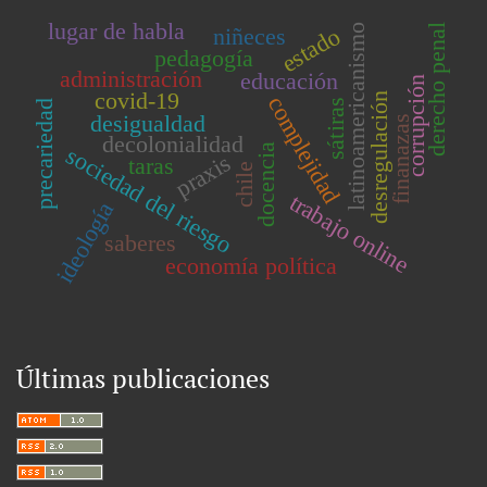
lugar de habla
derecho penal
latinoamericanismo
estado
niñeces
pedagogía
administración
educación
corrupción
covid-19
desregulación
complejidad
sátiras
precariedad
desigualdad
finanazas
decolonialidad
docencia
sociedad del riesgo
praxis
taras
chile
trabajo online
ideología
saberes
economía política
Últimas publicaciones