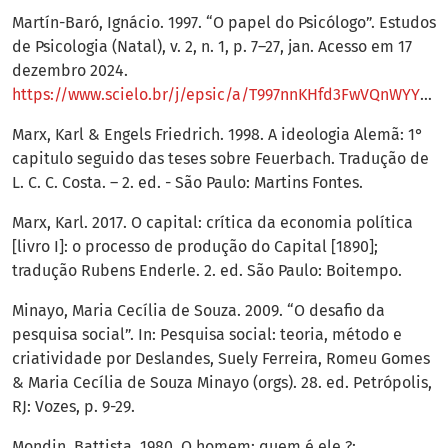
Martín-Baró, Ignácio. 1997. “O papel do Psicólogo”. Estudos
de Psicologia (Natal), v. 2, n. 1, p. 7–27, jan. Acesso em 17
dezembro 2024.
https://www.scielo.br/j/epsic/a/T997nnKHfd3FwVQnWYYGdqj/#
Marx, Karl & Engels Friedrich. 1998. A ideologia Alemã: 1°
capitulo seguido das teses sobre Feuerbach. Tradução de
L. C. C. Costa. – 2. ed. - São Paulo: Martins Fontes.
Marx, Karl. 2017. O capital: crítica da economia política
[livro I]: o processo de produção do Capital [1890];
tradução Rubens Enderle. 2. ed. São Paulo: Boitempo.
Minayo, Maria Cecília de Souza. 2009. “O desafio da
pesquisa social”. In: Pesquisa social: teoria, método e
criatividade por Deslandes, Suely Ferreira, Romeu Gomes
& Maria Cecília de Souza Minayo (orgs). 28. ed. Petrópolis,
RJ: Vozes, p. 9-29.
Mondin, Battista. 1980. O homem: quem é ele ?: