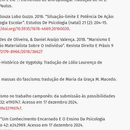
 Paulus.
ouza Lobo Guzzo. 2016. “Situação-limite E Potência De Ação:
gia Escolar”. Estudos De Psicologia (natal) 21 (2): 204–15.
//doi.org/10.5935/1678-4669.20160020
.
des de Oliveira, & Daniel Araújo Valença. 2018. “Marxismo E
o Materialista Sobre O Indivíduo”. Revista Direito E Práxis 9
0/2179-8966/2018/36627
io-Histórico de Vygotsky. Tradução de Lólio Lourenço de
de massas do fascismo; tradução de Maria da Graça M. Macedo.
alismo no trabalho camponês: da submissão às possibilidades
 32: e190747. Acesso em 17 dezembro 2024.
020v32190747
.
2. “Um Conhecimento Encarnado E O Ensino Da Psicologia
ssão 42: e242969. Acesso em 17 dezembro 2024.