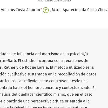
Publicado 2025-08-23
+
 Vinicius Costa Amorim
Maria Aparecida da Costa Chiov
lidades de influencia del marxismo en la psicología
artín-Baró. El estudio incorpora consideraciones de
rl Ratner y de Roque Laraia. El método utilizado es la
ión cualitativa sustentada en la recopilación de datos
y artículos. Las reflexiones se construyen desde una
ientada hacia el hombre concreto y contextualizado. El
lisis del quehacer científico mismo, que en el caso
e a partir de una perspectiva crítica orientada a la
ces de la Psicología en su impronta conservadora e