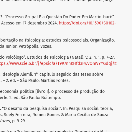
003. “Processo Grupal E a Questão Do Poder Em Martín-baró”.
17. Acesso em 17 dezembro 2024.
https://doi.org/10.1590/S0102-
 libertação na Psicologia: estudos psicossociais. Organização,
 Junior. Petrópolis: Vozes.
 Psicólogo”. Estudos de Psicologia (Natal), v. 2, n. 1, p. 7–27,
tps://www.scielo.br/j/epsic/a/T997nnKHfd3FwVQnWYYGdqj/#
.
 A ideologia Alemã: 1° capitulo seguido das teses sobre
 – 2. ed. - São Paulo: Martins Fontes.
da economia política [livro I]: o processo de produção do
rle. 2. ed. São Paulo: Boitempo.
 “O desafio da pesquisa social”. In: Pesquisa social: teoria,
s, Suely Ferreira, Romeu Gomes & Maria Cecília de Souza
Vozes, p. 9-29.
em é ele ?: elementos de antropologia. Tradução de M. L.