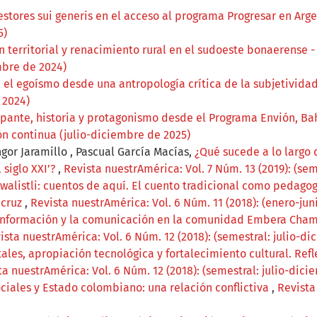
gestores sui generis en el acceso al programa Progresar en Arg
5)
n territorial y renacimiento rural en el sudoeste bonaerense 
mbre de 2024)
 el egoísmo desde una antropología crítica de la subjetivida
 2024)
ipante, historia y protagonismo desde el Programa Envión, Ba
ón continua (julio-diciembre de 2025)
or Jaramillo , Pascual García Macías,
¿Qué sucede a lo largo 
 siglo XXI’?
,
Revista nuestrAmérica: Vol. 7 Núm. 13 (2019): (sem
walistli: cuentos de aquí. El cuento tradicional como pedag
acruz
,
Revista nuestrAmérica: Vol. 6 Núm. 11 (2018): (enero-jun
 Información y la comunicación en la comunidad Embera Chamí
ista nuestrAmérica: Vol. 6 Núm. 12 (2018): (semestral: julio-di
ales, apropiación tecnológica y fortalecimiento cultural. Refl
ta nuestrAmérica: Vol. 6 Núm. 12 (2018): (semestral: julio-dici
ciales y Estado colombiano: una relación conflictiva
,
Revista