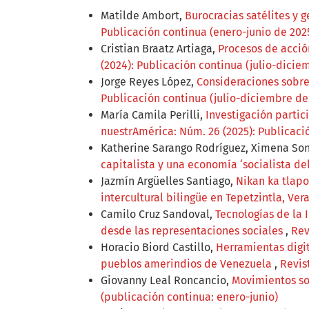
Matilde Ambort,
Burocracias satélites y 
Publicación continua (enero-junio de 202
Cristian Braatz Artiaga,
Procesos de acció
(2024): Publicación continua (julio-dicie
Jorge Reyes López,
Consideraciones sobre
Publicación continua (julio-diciembre de
María Camila Perilli,
Investigación partic
nuestrAmérica: Núm. 26 (2025): Publicaci
Katherine Sarango Rodríguez, Ximena Song
capitalista y una economía ‘socialista del
Jazmín Argüelles Santiago,
Nikan ka tlapo
intercultural bilingüe en Tepetzintla, Ver
Camilo Cruz Sandoval,
Tecnologías de la
desde las representaciones sociales
,
Rev
Horacio Biord Castillo,
Herramientas digit
pueblos amerindios de Venezuela
,
Revis
Giovanny Leal Roncancio,
Movimientos so
(publicación continua: enero-junio)