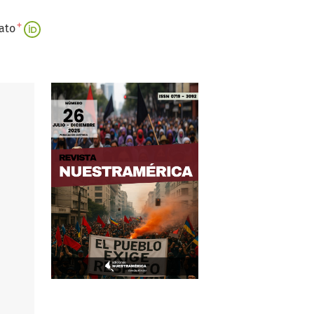
+
ato