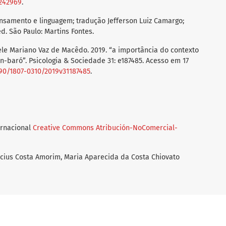
3242969
.
ensamento e linguagem; tradução Jefferson Luiz Camargo;
ed. São Paulo: Martins Fontes.
le Mariano Vaz de Macêdo. 2019. “a importância do contexto
tín-baró”. Psicologia & Sociedade 31: e187485. Acesso em 17
1590/1807-0310/2019v31187485
.
ernacional
Creative Commons Atribución-NoComercial-
icius Costa Amorim, Maria Aparecida da Costa Chiovato