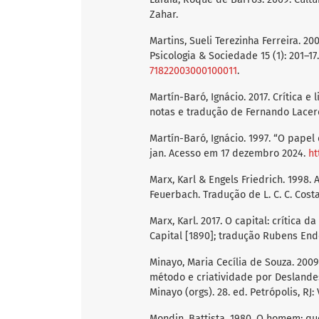
Zahar.
Martins, Sueli Terezinha Ferreira. 2
Psicologia & Sociedade 15 (1): 201–
71822003000100011
.
Martín-Baró, Ignácio. 2017. Crítica e
notas e tradução de Fernando Lacerda
Martín-Baró, Ignácio. 1997. “O papel do
jan. Acesso em 17 dezembro 2024.
ht
Marx, Karl & Engels Friedrich. 1998.
Feuerbach. Tradução de L. C. C. Costa.
Marx, Karl. 2017. O capital: crítica 
Capital [1890]; tradução Rubens Ende
Minayo, Maria Cecília de Souza. 2009.
método e criatividade por Deslande
Minayo (orgs). 28. ed. Petrópolis, RJ: 
Mondin, Battista. 1980. O homem: qu