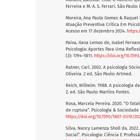
Ferreira e M. A. S. Ferrari. São Paulo:
Moreira, Ana Paula Gomes & Raquel S
Atuação Preventiva Crítica Em Psicolo
Acesso em 17 dezembro 2024.
https:
Paiva, Ilana Lemos de, Isabel Fernan
Psicologia: Aportes Para Uma Reflexã
(3): 1794–1811.
https://doi.org/10.159
Ratner, Carl. 2002. A psicologia Sóc
Oliveira. 2 ed. São Paulo: Artmed.
Reich, Wilhelm. 1988. A psicologia 
2. ed. São Paulo: Martins Fontes.
Rosa, Marcela Pereira. 2020. “O fat
de ruptura”. Psicologia & Sociedade
https://doi.org/10.1590/1807-0310/2
Silva, Nancy Lamenza Sholl da. 202
Social”. Psicologia: Ciência E Profi