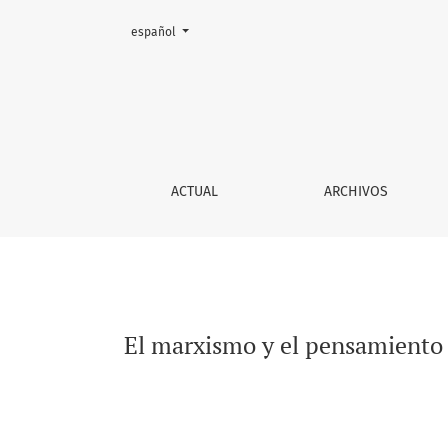
Cambiar el idioma. El actual es:
español
El marxismo y el pensamiento de Martín-Baró 
ACTUAL
ARCHIVOS
El marxismo y el pensamiento 