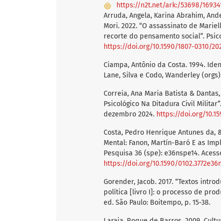
https://n2t.net/ark:/53698/16934
Arruda, Angela, Karina Abrahim, And
Mori. 2022. “O assassinato de Mariel
recorte do pensamento social”. Psic
https://doi.org/10.1590/1807-0310/2
Ciampa, Antônio da Costa. 1994. Ide
Lane, Silva e Codo, Wanderley (orgs). 
Correia, Ana Maria Batista & Dantas,
Psicológico Na Ditadura Civil Militar”
dezembro 2024.
https://doi.org/10.
Costa, Pedro Henrique Antunes da, &
Mental: Fanon, Martín-Baró E as Impli
Pesquisa 36 (spe): e36nspe14. Aces
https://doi.org/10.1590/0102.3772e36
Gorender, Jacob. 2017. “Textos introd
política [livro I]: o processo de pro
ed. São Paulo: Boitempo, p. 15-38.
Laraia, Roque de Barros. 2009. Cultur