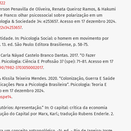
122
erson Penavilla de Oliveira, Renata Queiroz Ramos, & Hakumi
le Franco: olhar psicossocial sobre polarização em um
ologia & Sociedade 34: e253657. Acesso em 17 dezembro 2024.
022v34253657
.
ntidade. In: Psicologia Social: o homem em movimento por
13. ed. São Paulo: Editora Brasiliense, p. 58-75.
 Carla Náyad Castelo Branco Dantas. 2017. “O Fazer
. Psicologia: Ciência E Profissão 37 (spe): 71–81. Acesso em 17
1590/1982-3703050002017
.
 Kíssila Teixeira Mendes. 2020. “Colonização, Guerra E Saúde
cações Para a Psicologia Brasileira”. Psicologia: Teoria E
so em 17 dezembro 2024.
nspe14
.
utórios: Apresentação.” In: O capital: crítica da economia
dução do Capital por Marx, Karl.; tradução Rubens Enderle. 2.
a um conceito antropológico. -14 ed. - Rio de Janeiro: Jorge