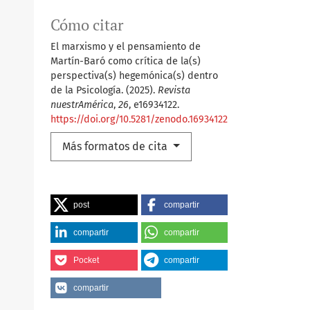
Cómo citar
El marxismo y el pensamiento de
Martín-Baró como crítica de la(s)
perspectiva(s) hegemónica(s) dentro
de la Psicología. (2025).
Revista
nuestrAmérica
,
26
, e16934122.
https://doi.org/10.5281/zenodo.16934122
Más formatos de cita
post
compartir
compartir
compartir
Pocket
compartir
compartir