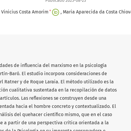
Publicado 2025-08-23
+
 Vinicius Costa Amorim
Maria Aparecida da Costa Chiov
lidades de influencia del marxismo en la psicología
artín-Baró. El estudio incorpora consideraciones de
rl Ratner y de Roque Laraia. El método utilizado es la
ión cualitativa sustentada en la recopilación de datos
y artículos. Las reflexiones se construyen desde una
ientada hacia el hombre concreto y contextualizado. El
lisis del quehacer científico mismo, que en el caso
e a partir de una perspectiva crítica orientada a la
ces de la Psicología en su impronta conservadora e