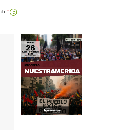
+
ato