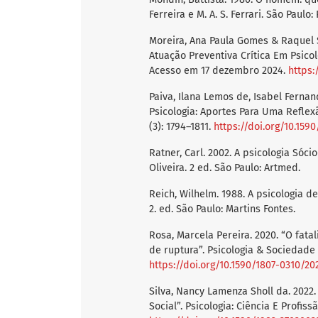
Ferreira e M. A. S. Ferrari. São Paulo:
Moreira, Ana Paula Gomes & Raquel S
Atuação Preventiva Crítica Em Psicolo
Acesso em 17 dezembro 2024.
https:
Paiva, Ilana Lemos de, Isabel Fernan
Psicologia: Aportes Para Uma Reflexã
(3): 1794–1811.
https://doi.org/10.159
Ratner, Carl. 2002. A psicologia Sóc
Oliveira. 2 ed. São Paulo: Artmed.
Reich, Wilhelm. 1988. A psicologia 
2. ed. São Paulo: Martins Fontes.
Rosa, Marcela Pereira. 2020. “O fat
de ruptura”. Psicologia & Sociedade
https://doi.org/10.1590/1807-0310/2
Silva, Nancy Lamenza Sholl da. 202
Social”. Psicologia: Ciência E Profi