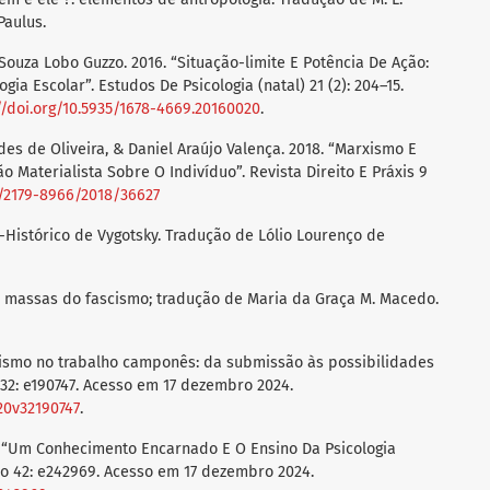
 Paulus.
ouza Lobo Guzzo. 2016. “Situação-limite E Potência De Ação:
gia Escolar”. Estudos De Psicologia (natal) 21 (2): 204–15.
//doi.org/10.5935/1678-4669.20160020
.
des de Oliveira, & Daniel Araújo Valença. 2018. “Marxismo E
o Materialista Sobre O Indivíduo”. Revista Direito E Práxis 9
0/2179-8966/2018/36627
io-Histórico de Vygotsky. Tradução de Lólio Lourenço de
de massas do fascismo; tradução de Maria da Graça M. Macedo.
alismo no trabalho camponês: da submissão às possibilidades
 32: e190747. Acesso em 17 dezembro 2024.
020v32190747
.
2. “Um Conhecimento Encarnado E O Ensino Da Psicologia
ssão 42: e242969. Acesso em 17 dezembro 2024.