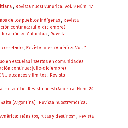
aitiana
,
Revista nuestrAmérica: Vol. 9 Núm. 17
anos de los pueblos indígenas
,
Revista
ción continua: julio-diciembre)
oeducación en Colombia
,
Revista
 encorsetado
,
Revista nuestrAmérica: Vol. 7
caso en escuelas insertas en comunidades
ación continua: julio-diciembre)
 ONU alcances y límites
,
Revista
al - espíritu
,
Revista nuestrAmérica: Núm. 24
 Salta (Argentina)
,
Revista nuestrAmérica:
América: Tránsitos, rutas y destinos”
,
Revista