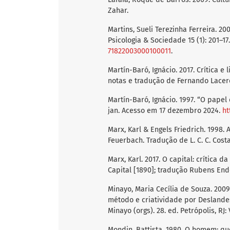
Zahar.
Martins, Sueli Terezinha Ferreira. 2
Psicologia & Sociedade 15 (1): 201–
71822003000100011
.
Martín-Baró, Ignácio. 2017. Crítica e
notas e tradução de Fernando Lacerda
Martín-Baró, Ignácio. 1997. “O papel do
jan. Acesso em 17 dezembro 2024.
ht
Marx, Karl & Engels Friedrich. 1998.
Feuerbach. Tradução de L. C. C. Costa.
Marx, Karl. 2017. O capital: crítica 
Capital [1890]; tradução Rubens Ende
Minayo, Maria Cecília de Souza. 2009.
método e criatividade por Deslande
Minayo (orgs). 28. ed. Petrópolis, RJ: 
Mondin, Battista. 1980. O homem: qu