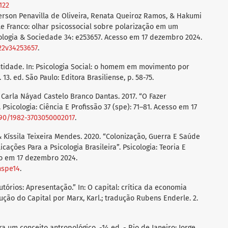
122
erson Penavilla de Oliveira, Renata Queiroz Ramos, & Hakumi
le Franco: olhar psicossocial sobre polarização em um
ologia & Sociedade 34: e253657. Acesso em 17 dezembro 2024.
022v34253657
.
ntidade. In: Psicologia Social: o homem em movimento por
13. ed. São Paulo: Editora Brasiliense, p. 58-75.
 Carla Náyad Castelo Branco Dantas. 2017. “O Fazer
. Psicologia: Ciência E Profissão 37 (spe): 71–81. Acesso em 17
1590/1982-3703050002017
.
 Kíssila Teixeira Mendes. 2020. “Colonização, Guerra E Saúde
cações Para a Psicologia Brasileira”. Psicologia: Teoria E
so em 17 dezembro 2024.
nspe14
.
utórios: Apresentação.” In: O capital: crítica da economia
dução do Capital por Marx, Karl.; tradução Rubens Enderle. 2.
a um conceito antropológico. -14 ed. - Rio de Janeiro: Jorge