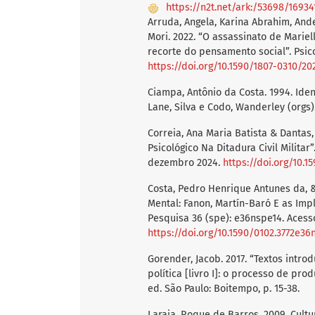
https://n2t.net/ark:/53698/16934
Arruda, Angela, Karina Abrahim, And
Mori. 2022. “O assassinato de Mariel
recorte do pensamento social”. Psic
https://doi.org/10.1590/1807-0310/2
Ciampa, Antônio da Costa. 1994. Ide
Lane, Silva e Codo, Wanderley (orgs). 
Correia, Ana Maria Batista & Dantas,
Psicológico Na Ditadura Civil Militar”
dezembro 2024.
https://doi.org/10.
Costa, Pedro Henrique Antunes da, &
Mental: Fanon, Martín-Baró E as Impli
Pesquisa 36 (spe): e36nspe14. Aces
https://doi.org/10.1590/0102.3772e36
Gorender, Jacob. 2017. “Textos introd
política [livro I]: o processo de pro
ed. São Paulo: Boitempo, p. 15-38.
Laraia, Roque de Barros. 2009. Cultur