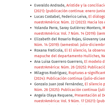
Everaldo Andrade,
Aristide y la concilia
(2021): (publicación continua: enero-junio
Lucas Costabel, Federico Leiva,
El diálog
nuestrAmérica: Núm. 22 (2023): Hacia los
Yolanda Parra, Saray Gutiérrez Montero,
M
nuestrAmérica: Vol. 7 Núm. 14 (2019): (sem
Elizabeth del Rosario Rojas, Giovanny Le
Núm. 14 (2019): (semestral: julio-diciembr
Roxana Fratícola,
El El silencio, la obse
mapuche del departamento Huiliches, 
Ana Luisa Guerrero Guerrero,
El modelo de
nuestrAmérica: Núm. 26 (2025): Publicaci
Milagros Rodríguez,
Rupturas a-significant
(2024): Publicación continua (julio-dicie
Gonzalo Juan José Fernández,
El silencio
Núm. 26 (2025): Publicación continua (ju
Angela Olaya Requene,
Presentación al D
nuestrAmérica: Vol. 9 Núm. 17 (2021): (pub