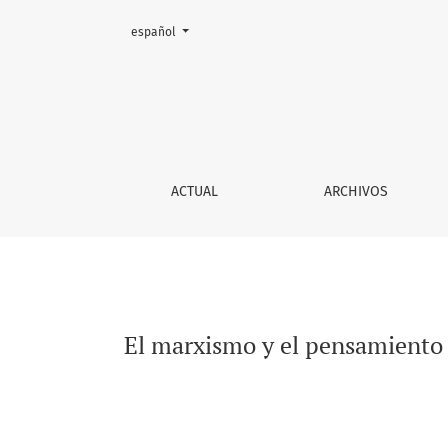
Cambiar el idioma. El actual es:
español
El marxismo y el pensamiento de Martín-Baró 
ACTUAL
ARCHIVOS
El marxismo y el pensamiento 