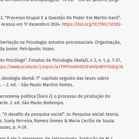
003. “Processo Grupal E a Questão Do Poder Em Martín-baró”.
17. Acesso em 17 dezembro 2024.
https://doi.org/10.1590/S0102-
 libertação na Psicologia: estudos psicossociais. Organização,
 Junior. Petrópolis: Vozes.
 Psicólogo”. Estudos de Psicologia (Natal), v. 2, n. 1, p. 7–27,
tps://www.scielo.br/j/epsic/a/T997nnKHfd3FwVQnWYYGdqj/#
.
 A ideologia Alemã: 1° capitulo seguido das teses sobre
 – 2. ed. - São Paulo: Martins Fontes.
da economia política [livro I]: o processo de produção do
rle. 2. ed. São Paulo: Boitempo.
 “O desafio da pesquisa social”. In: Pesquisa social: teoria,
s, Suely Ferreira, Romeu Gomes & Maria Cecília de Souza
Vozes, p. 9-29.
em é ele ?: elementos de antropologia. Tradução de M. L.