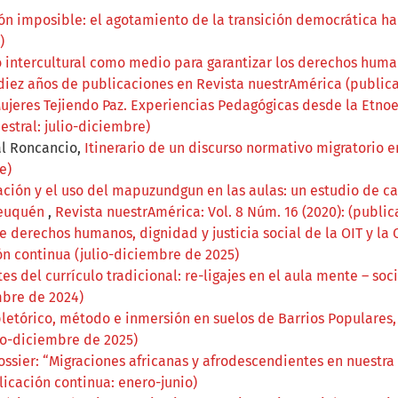
ción imposible: el agotamiento de la transición democrática h
)
o intercultural como medio para garantizar los derechos hum
 diez años de publicaciones en Revista nuestrAmérica (publica
ujeres Tejiendo Paz. Experiencias Pedagógicas desde la Etn
estral: julio-diciembre)
al Roncancio,
Itinerario de un discurso normativo migratorio
e)
rvación y el uso del mapuzundgun en las aulas: un estudio de 
Neuquén
,
Revista nuestrAmérica: Vol. 8 Núm. 16 (2020): (public
 derechos humanos, dignidad y justicia social de la OIT y la
ón continua (julio-diciembre de 2025)
es del currículo tradicional: re-ligajes en el aula mente – soci
mbre de 2024)
 pletórico, método e inmersión en suelos de Barrios Populares,
lio-diciembre de 2025)
ossier: “Migraciones africanas y afrodescendientes en nuestra 
licación continua: enero-junio)