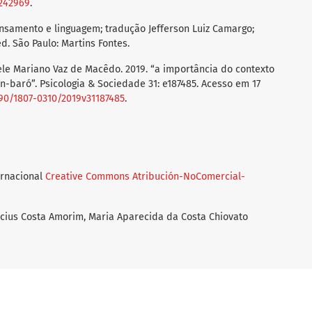
3242969
.
ensamento e linguagem; tradução Jefferson Luiz Camargo;
ed. São Paulo: Martins Fontes.
le Mariano Vaz de Macêdo. 2019. “a importância do contexto
tín-baró”. Psicologia & Sociedade 31: e187485. Acesso em 17
1590/1807-0310/2019v31187485
.
ernacional
Creative Commons Atribución-NoComercial-
icius Costa Amorim, Maria Aparecida da Costa Chiovato