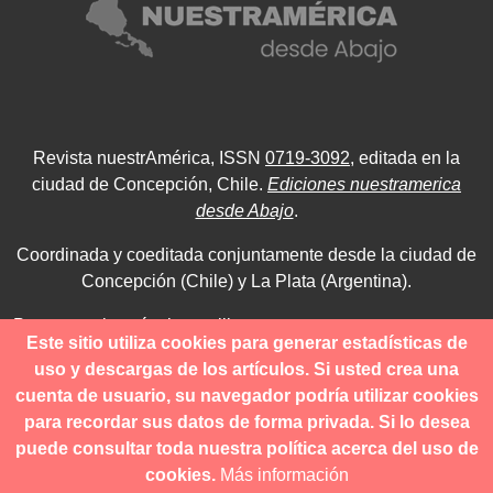
Revista nuestrAmérica, ISSN
0719-3092
, editada en la
ciudad de Concepción, Chile.
Ediciones nuestramerica
desde Abajo
.
Coordinada y coeditada conjuntamente desde la ciudad de
Concepción (Chile) y La Plata (Argentina).
Para consultas técnicas utilice
Este sitio utiliza cookies para generar estadísticas de
contacto@revistanuestramerica.cl
uso y descargas de los artículos. Si usted crea una
cuenta de usuario, su navegador podría utilizar cookies
Toda comunicación respecto a los envíos se deben realizar
para recordar sus datos de forma privada. Si lo desea
a través del OJS.
puede consultar toda nuestra política acerca del uso de
cookies.
Más información