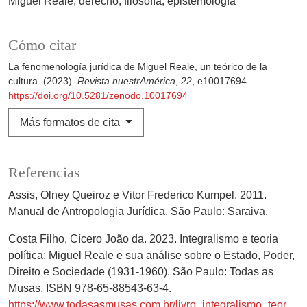
Miguel Reale
derecho
filosofía
epistemología
Cómo citar
La fenomenología jurídica de Miguel Reale, un teórico de la
cultura. (2023).
Revista nuestrAmérica
,
22
, e10017694.
https://doi.org/10.5281/zenodo.10017694
Más formatos de cita
Referencias
Assis, Olney Queiroz e Vitor Frederico Kumpel. 2011.
Manual de Antropologia Jurídica. São Paulo: Saraiva.
Costa Filho, Cícero João da. 2023. Integralismo e teoria
política: Miguel Reale e sua análise sobre o Estado, Poder,
Direito e Sociedade (1931-1960). São Paulo: Todas as
Musas. ISBN 978-65-88543-63-4.
https://www.todasasmusas.com.br/livro_integralismo_teoria.html