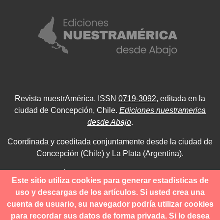
Revista nuestrAmérica, ISSN
0719-3092
, editada en la
ciudad de Concepción, Chile.
Ediciones nuestramerica
desde Abajo
.
Coordinada y coeditada conjuntamente desde la ciudad de
Concepción (Chile) y La Plata (Argentina).
Para consultas técnicas utilice
Este sitio utiliza cookies para generar estadísticas de
contacto@revistanuestramerica.cl
uso y descargas de los artículos. Si usted crea una
cuenta de usuario, su navegador podría utilizar cookies
Toda comunicación respecto a los envíos se deben realizar
para recordar sus datos de forma privada. Si lo desea
a través del OJS.