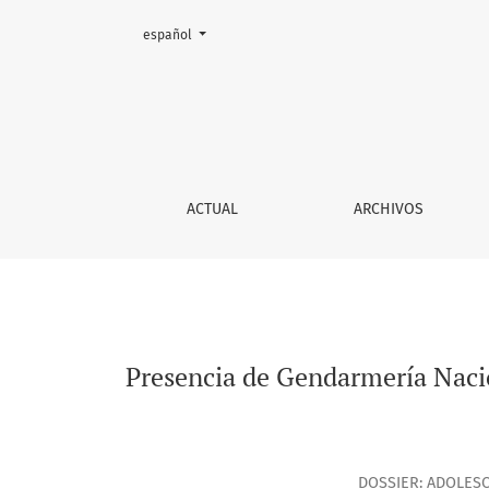
Cambiar el idioma. El actual es:
español
Presencia de Gendarmería Nacional Argentina 
ACTUAL
ARCHIVOS
Presencia de Gendarmería Nacion
DOSSIER: ADOLESC