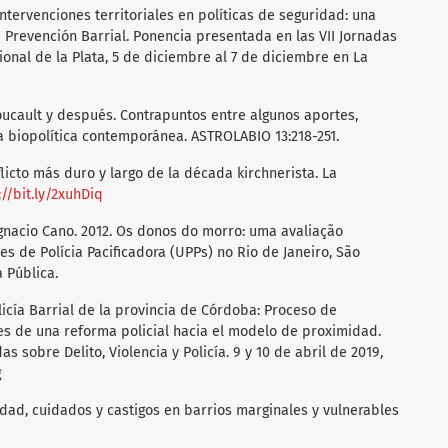
tervenciones territoriales en políticas de seguridad: una
e Prevención Barrial. Ponencia presentada en las VII Jornadas
onal de la Plata, 5 de diciembre al 7 de diciembre en La
 Foucault y después. Contrapuntos entre algunos aportes,
la biopolítica contemporánea. ASTROLABIO 13:218-251.
flicto más duro y largo de la década kirchnerista. La
://bit.ly/2xuhDiq
gnacio Cano. 2012. Os donos do morro: uma avaliação
s de Polícia Pacificadora (UPPs) no Rio de Janeiro, São
 Pública.
icía Barrial de la provincia de Córdoba: Proceso de
les de una reforma policial hacia el modelo de proximidad.
s sobre Delito, Violencia y Policía. 9 y 10 de abril de 2019,
g
rnidad, cuidados y castigos en barrios marginales y vulnerables