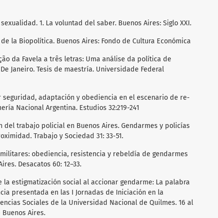
 sexualidad. 1. La voluntad del saber. Buenos Aires: Siglo XXI.
o de la Biopolítica. Buenos Aires: Fondo de Cultura Económica
ção da Favela a três letras: Uma análise da política de
De Janeiro. Tesis de maestría. Universidade Federal
r seguridad, adaptación y obediencia en el escenario de re-
ería Nacional Argentina. Estudios 32:219-241
ón del trabajo policial en Buenos Aires. Gendarmes y policías
roximidad. Trabajo y Sociedad 31: 33-51.
ni militares: obediencia, resistencia y rebeldía de gendarmes
res. Desacatos 60: 12–33.
De la estigmatización social al accionar gendarme: La palabra
ia presentada en las I Jornadas de Iniciación en la
Ciencias Sociales de la Universidad Nacional de Quilmes. 16 al
 Buenos Aires.