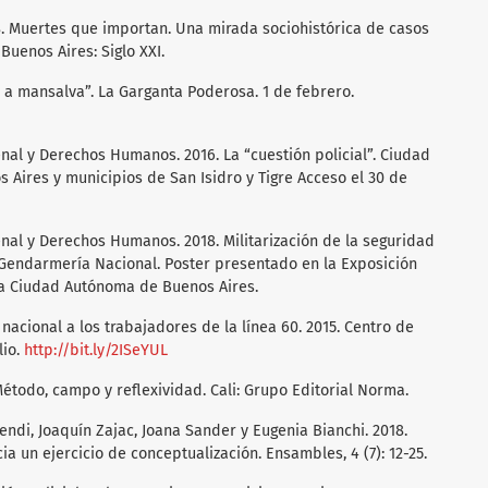
18. Muertes que importan. Una mirada sociohistórica de casos
Buenos Aires: Siglo XXI.
n a mansalva”. La Garganta Poderosa. 1 de febrero.
al y Derechos Humanos. 2016. La “cuestión policial”. Ciudad
 Aires y municipios de San Isidro y Tigre Acceso el 30 de
al y Derechos Humanos. 2018. Militarización de la seguridad
a Gendarmería Nacional. Poster presentado en la Exposición
 la Ciudad Autónoma de Buenos Aires.
acional a los trabajadores de la línea 60. 2015. Centro de
lio.
http://bit.ly/2ISeYUL
Método, campo y reflexividad. Cali: Grupo Editorial Norma.
ndi, Joaquín Zajac, Joana Sander y Eugenia Bianchi. 2018.
cia un ejercicio de conceptualización. Ensambles, 4 (7): 12-25.