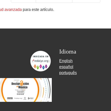
tud avanzada
para este artículo.
Idioma
English
español
português