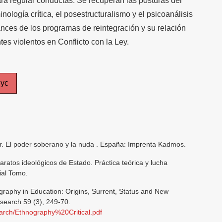
para regular conductas. Se recuperan las posturas del
inología crítica, el posestructuralismo y el psicoanálisis
cances de los programas de reintegración y su relación
tes violentos en Conflicto con la Ley.
yc
. El poder soberano y la nuda . España: Imprenta Kadmos.
aratos ideológicos de Estado. Práctica teórica y lucha
ial Tomo.
graphy in Education: Origins, Surrent, Status and New
esearch 59 (3), 249-70.
earch/Ethnography%20Critical.pdf