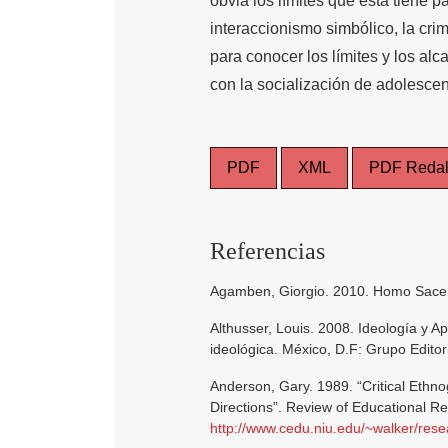
obvia los límites que esta tiene 
interaccionismo simbólico, la crim
para conocer los límites y los al
con la socialización de adolescen
PDF
XML
PDF Redal
Referencias
Agamben, Giorgio. 2010. Homo Sacer
Althusser, Louis. 2008. Ideología y Ap
ideológica. México, D.F: Grupo Editor
Anderson, Gary. 1989. “Critical Ethno
Directions”. Review of Educational R
http://www.cedu.niu.edu/~walker/res