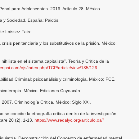
Penal para Adolescentes. 2016. Artículo 28. México.
a y Sociedad. España: Paidós.
 de Laissez Faire.
isis penitenciaria y los substitutivos de la prisión. México:
ihilista en el sistema capitalista”. Teoría y Crítica de la
cripsi.com/ojs/index.php/TCP/article/view/135/126
ilidad Criminal: psicoanálisis y criminología. México: FCE.
sicoterapia. México: Ediciones Coyoacán.
 2007. Criminología Crítica. México: Siglo XXI.
se concibe la etnografía crítica dentro de la investigación
care 20 (2), 1-13.
https://www.redalyc.org/articulo.oa?
siquiatría. Deconstrucción del Concepto de enfermedad mental