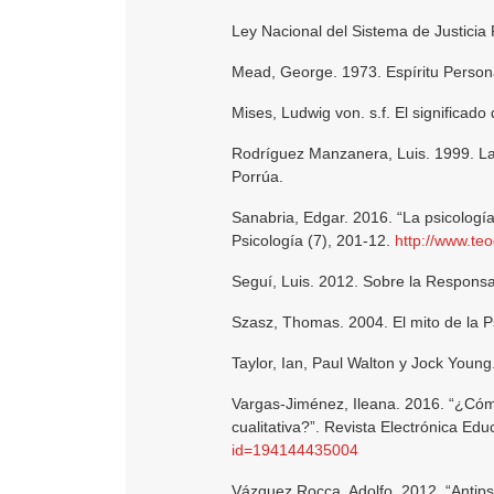
Ley Nacional del Sistema de Justicia 
Mead, George. 1973. Espíritu Person
Mises, Ludwig von. s.f. El significado
Rodríguez Manzanera, Luis. 1999. La cr
Porrúa.
Sanabria, Edgar. 2016. “La psicología n
Psicología (7), 201-12.
http://www.teo
Seguí, Luis. 2012. Sobre la Responsab
Szasz, Thomas. 2004. El mito de la P
Taylor, Ian, Paul Walton y Jock Young.
Vargas-Jiménez, Ileana. 2016. “¿Cómo 
cualitativa?”. Revista Electrónica Edu
id=194144435004
Vázquez Rocca, Adolfo. 2012. “Antip