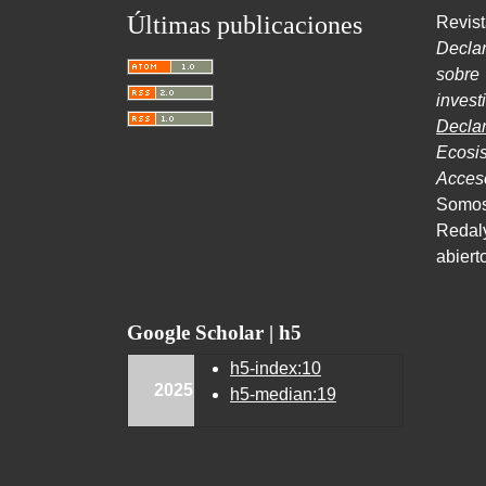
Últimas publicaciones
Revist
Decla
sobr
inves
Decla
Ecosi
Acce
Somos
Redal
abiert
Google Scholar | h5
h5-index:10
2025
h5-median:19