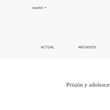
Cambiar el idioma. El actual es:
español
Prisión y adolescencia: una aportación de la m
ACTUAL
ARCHIVOS
Prisión y adolesce