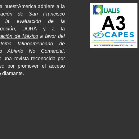
a nuestrAmérica adhiere a la
ración de San Francisco
e la evaluación de la
tigación,
DORA
y a la
ración de México
a favor del
stema latinoamericano de
so Abierto No Comercial
.
 una revista reconocida por
yc por promover el acceso
o diamante.