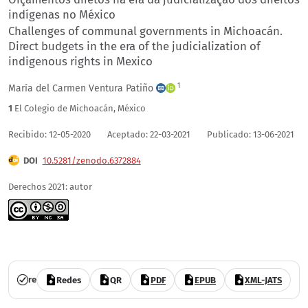
indígenas no México
Challenges of communal governments in Michoacán.
Direct budgets in the era of the judicialization of
indigenous rights in Mexico
1
María del Carmen Ventura Patiño
1
El Colegio de Michoacán
,
México
Recibido: 12-05-2020
Aceptado: 22-03-2021
Publicado: 13-06-2021
DOI
10.5281/zenodo.6372884
Derechos 2021: autor
Vol. 9 Núm. 17 (2021): (publicación continua: enero-junio)
revisado por pares
acceso abierto
Redes
QR
PDF
EPUB
XML-JATS