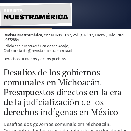
Desafíos de los gobiernos comunales en Michoacán. Presupue
o
Revista nuestrAmérica
, eISSN 0719-3092, vol. 9, n.
17, Enero-Junio, 2021,
e6372884
Ediciones nuestrAmérica desde Abajo,
Chilecontacto@revistanuestramerica.cl
Derechos Humanos y de los pueblos
Desafíos de los gobiernos
comunales en Michoacán.
Presupuestos directos en la era
de la judicialización de los
derechos indígenas en México
Desafios dos governos comunais em Michoacán.
Orçamentos diretos na era da judicialização dos direitos