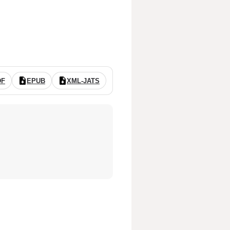
DF
EPUB
XML-JATS