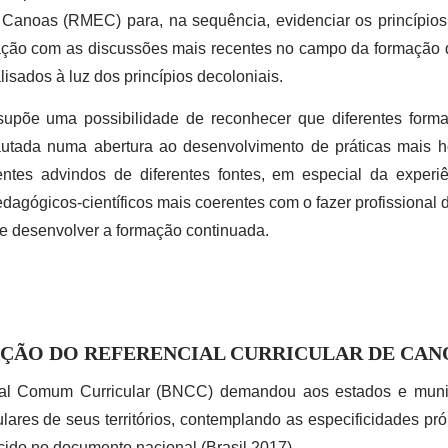
Canoas (RMEC) para, na sequência, evidenciar os princípios
ação com as discussões mais recentes no campo da formação d
lisados à luz dos princípios decoloniais.
ssupõe uma possibilidade de reconhecer que diferentes form
autada numa abertura ao desenvolvimento de práticas mais ho
ntes advindos de diferentes fontes, em especial da experi
gógicos-científicos mais coerentes com o fazer profissional d
de desenvolver a formação continuada.
ÇÃO DO REFERENCIAL CURRICULAR DE CANO
l Comum Curricular (BNCC) demandou aos estados e municí
culares de seus territórios, contemplando as especificidades pró
ido no documento nacional (Brasil 2017).