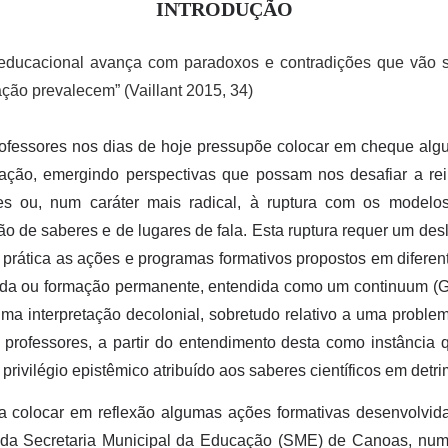
INTRODUÇÃO
 educacional avança com paradoxos e contradições que vão 
ação prevalecem” (Vaillant 2015, 34)
rofessores nos dias de hoje pressupõe colocar em cheque alg
ucação, emergindo perspectivas que possam nos desafiar a rei
ões ou, num caráter mais radical, à ruptura com os modelo
 de saberes e de lugares de fala. Esta ruptura requer um des
 prática as ações e programas formativos propostos em difere
uada ou formação permanente, entendida como um continuum (Gat
uma interpretação decolonial, sobretudo relativo a uma proble
 professores, a partir do entendimento desta como instância 
o privilégio epistêmico atribuído aos saberes científicos em det
a colocar em reflexão algumas ações formativas desenvolvida
 da Secretaria Municipal da Educação (SME) de Canoas, numa