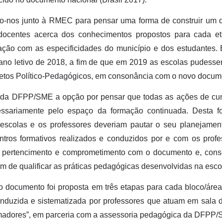
amo-nos junto à RMEC para pensar uma forma de construir um
 docentes acerca dos conhecimentos propostos para cada e
lação com as especificidades do município e dos estudantes.
ano letivo de 2018, a fim de que em 2019 as escolas pudesse
jetos Político-Pedagógicos, em consonância com o novo docum
 da DFPP/SME a opção por pensar que todas as ações de cu
ssariamente pelo espaço da formação continuada. Desta f
 as escolas e os professores deveriam pautar o seu planejame
ntros formativos realizados e conduzidos por e com os profe
 pertencimento e comprometimento com o documento e, cons
fim de qualificar as práticas pedagógicas desenvolvidas na esco
o documento foi proposta em três etapas para cada bloco/ár
 conduzida e sistematizada por professores que atuam em sala
madores”, em parceria com a assessoria pedagógica da DFPP/