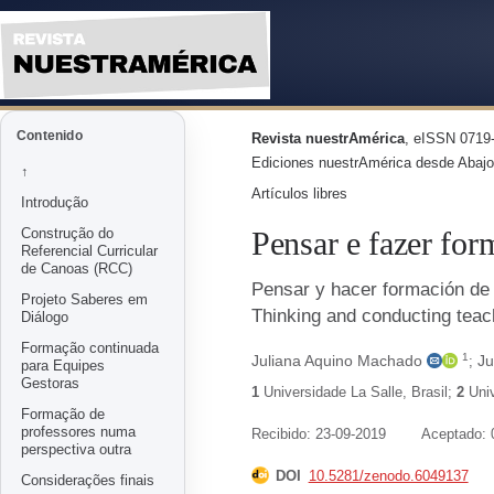
Pensar y hacer formación de pr
Contenido
Revista nuestrAmérica
, eISSN 0719-
Ediciones nuestrAmérica desde Abajo
↑
Artículos libres
Introdução
Pensar e fazer for
Construção do
Referencial Curricular
de Canoas (RCC)
Pensar y hacer formación de 
Projeto Saberes em
Thinking and conducting teach
Diálogo
Formação continuada
1
Juliana Aquino Machado
Ju
;
para Equipes
Gestoras
1
Universidade La Salle
,
Brasil
;
2
Uni
Formação de
professores numa
Recibido: 23-09-2019
Aceptado: 
perspectiva outra
DOI
10.5281/zenodo.6049137
Considerações finais