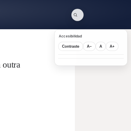
Accesibilidad
Contraste
A−
A
A+
 outra