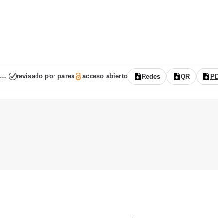
Vol. 9 Núm. 17 (2021): (publicación continua: enero-junio)
revisado por pares
acceso abierto
Redes
QR
P