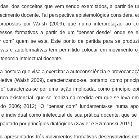
zadas, dos conceitos que vem sendo exercitados, a partir de 
ecimento docente. Tal perspectiva epistemológica considera, e
propostos por Walsh (2009), que numa interpretação ao cont
cessos formativos a partir de um “pensar desde” onde se es
 com” quem se está. Este ponto de partida para se produzir
tivas e autoformativas tem permitido colocar em movimento
tonomia intelectual docente.
 postura que visa a exercitar a autoconsciência e provocar aç
etiva (Walsh 2009), caracterizando-se, portanto, como princípi
de” caracteriza-se por uma ação implicada, como princípio ep
ico-existencial, que se realiza na medida em que se leva em
edo 2006; 2012). O “pensar com” fundamenta-se numa ap
o e individual como intelectual de sua prática docente, que se 
autado por princípios dialógicos (Xavier e Szimanski 2015).
rão apresentados três movimentos formativos desenvolvidos en