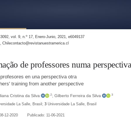
ofesores en una perspectiva otra
o
3092, vol. 9, n.
17, Enero-Junio, 2021, e6049137
, Chilecontacto@revistanuestramerica.cl
mação de professores numa perspectiva
profesores en una perspectiva otra
ers' training from another perspective
2
3
liana Cristina da Silva
Gilberto Ferreira da Silva
;
versidade La Salle
,
Brasil
;
3
Universidade La Salle
,
Brasil
08-12-2020
Publicado: 11-06-2021