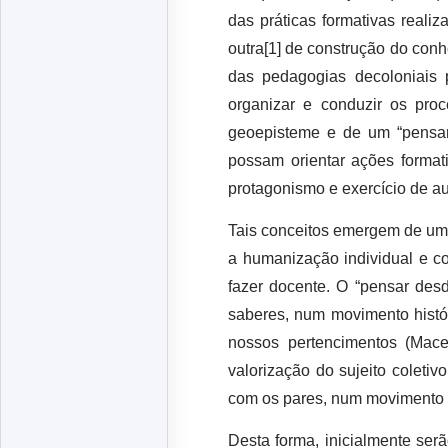
das práticas formativas reali
outra[1] de construção do conh
das pedagogias decoloniais 
organizar e conduzir os pro
geoepisteme e de um “pensar
possam orientar ações forma
protagonismo e exercício de au
Tais conceitos emergem de uma
a humanização individual e col
fazer docente. O “pensar des
saberes, num movimento histór
nossos pertencimentos (Mac
valorização do sujeito coletiv
com os pares, num movimento p
Desta forma, inicialmente se