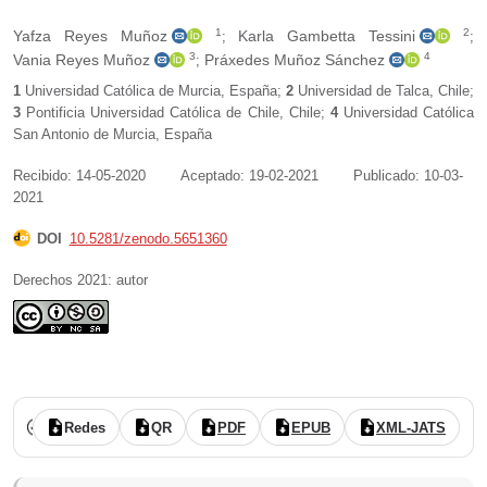
1
2
Yafza Reyes Muñoz
Karla Gambetta Tessini
;
;
3
4
Vania Reyes Muñoz
Práxedes Muñoz Sánchez
;
1
Universidad Católica de Murcia
,
España
;
2
Universidad de Talca
,
Chile
;
3
Pontificia Universidad Católica de Chile
,
Chile
;
4
Universidad Católica
San Antonio de Murcia
,
España
Recibido: 14-05-2020
Aceptado: 19-02-2021
Publicado: 10-03-
2021
DOI
10.5281/zenodo.5651360
Derechos 2021: autor
Vol. 9 Núm. 17 (2021): (publicación continua: enero-junio)
revisado por pares
acceso abierto
Redes
QR
PDF
EPUB
XML-JATS