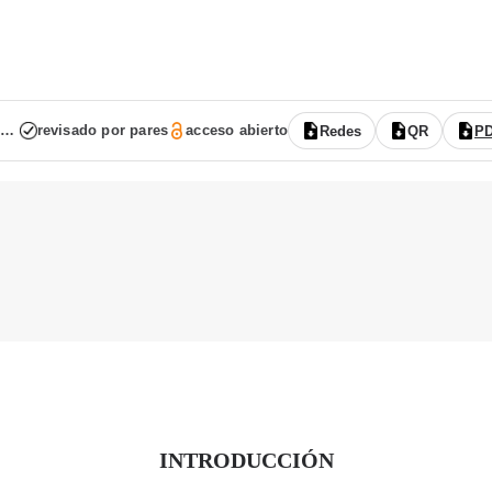
Vol. 9 Núm. 17 (2021): (publicación continua: enero-junio)
revisado por pares
acceso abierto
Redes
QR
P
INTRODUCCIÓN