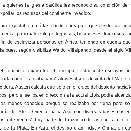
s a quienes la iglesia católica les reconoció su condición de
poliar los recursos del continente invadido.
ra explotable creó las condiciones para que desde los inicio
mérica, principalmente portugueses, holandeses, franceses, in
n fin de esclavizar personas en África, teniendo en cuenta qu
a pues, según visibiliza Waldo Villalpando, desde el siglo VII 
el Imperio otomano fue el principal captador de esclavos ne
ocida como “transahariana” atravesaba el desierto del Magreb 
e dura. Austen calcula que solo en el cruce del desierto hacia
os, pero si se iba en dirección a la actual Libia podía alcanza
o es menos conocido porque se realizaba por tierra pero se
 partía del África Oriental hacia Asia con diversas bases coster
osta de negros”, hoy, parte de Tanzania) de las que salían co
ío de la Plata. En Asia, el destino eran India y China, en 