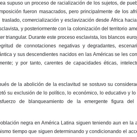
ea supuso un proceso de racialización de los sujetos, de pueb
 imposición fueron masacrados, pero principalmente de los a
ro, traslado, comercialización y esclavización desde África hac
sclavista, y posteriormente con la colonización del territorio am
ácter triangular. Durante este proceso esclavista, los blancos e
egritud de connotaciones negativas y degradantes, escenar
tlántica y sus descendientes nacidos en las Américas se les con
almente; y por tanto, carentes de capacidades éticas, intelect
ués de la abolición de la esclavitud se sostuvo su consider
etó su exclusión de lo político, lo económico, lo educativo y lo 
 esfuerzo de blanqueamiento de la emergente figura del
oblación negra en América Latina siguen teniendo aun en la a
l mismo tiempo que siguen determinando y condicionando el acce