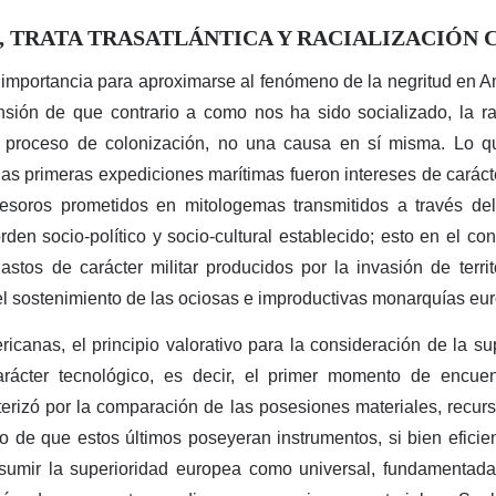
, TRATA TRASATLÁNTICA Y RACIALIZACIÓN
importancia para aproximarse al fenómeno de la negritud en Am
sión de que contrario a como nos ha sido socializado, la ra
 proceso de colonización, no una causa en sí misma. Lo qu
las primeras expediciones marítimas fueron intereses de carác
soros prometidos en mitologemas transmitidos a través del r
en socio-político y socio-cultural establecido; esto en el co
stos de carácter militar producidos por la invasión de territ
el sostenimiento de las ociosas e improductivas monarquías eu
icanas, el principio valorativo para la consideración de la su
arácter tecnológico, es decir, el primer momento de encuen
terizó por la comparación de las posesiones materiales, recur
o de que estos últimos poseyeran instrumentos, si bien eficien
l asumir la superioridad europea como universal, fundamenta