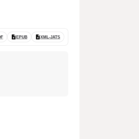
DF
EPUB
XML-JATS