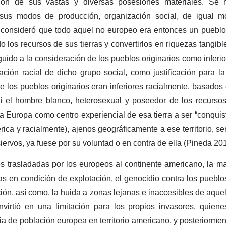
ación de sus vastas y diversas posesiones materiales. Se h
 sus modos de producción, organización social, de igual m
 consideró que todo aquel no europeo era entonces un pueblo a
o los recursos de sus tierras y convertirlos en riquezas tangib
uido a la consideración de los pueblos originarios como inferi
cación racial de dicho grupo social, como justificación para la 
que los pueblos originarios eran inferiores racialmente, basados 
Así el hombre blanco, heterosexual y poseedor de los recurs
a Europa como centro experiencial de esa tierra a ser “conquis
rica y racialmente), ajenos geográficamente a ese territorio, se
iervos, ya fuese por su voluntad o en contra de ella (Pineda 201
 trasladadas por los europeos al continente americano, la ma
as en condición de explotación, el genocidio contra los pueblos 
ión, así como, la huida a zonas lejanas e inaccesibles de aquell
nvirtió en una limitación para los propios invasores, quien
a de población europea en territorio americano, y posteriormente