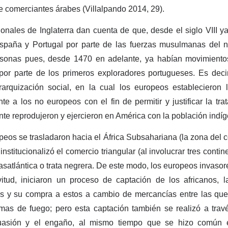
e comerciantes árabes (Villalpando 2014, 29).
ionales de Inglaterra dan cuenta de que, desde el siglo VIII ya 
spaña y Portugal por parte de las fuerzas musulmanas del no
ersonas pues, desde 1470 en adelante, ya habían movimient
por parte de los primeros exploradores portugueses. Es deci
rarquización social, en la cual los europeos establecieron los
te a los no europeos con el fin de permitir y justificar la trat
te reprodujeron y ejercieron en América con la población indíg
peos se trasladaron hacia el África Subsahariana (la zona del 
stitucionalizó el comercio triangular (al involucrar tres conti
asatlántica o trata negrera. De este modo, los europeos invasore
itud, iniciaron un proceso de captación de los africanos, l
os y su compra a estos a cambio de mercancías entre las que 
 armas de fuego; pero esta captación también se realizó a trav
suasión y el engaño, al mismo tiempo que se hizo común e