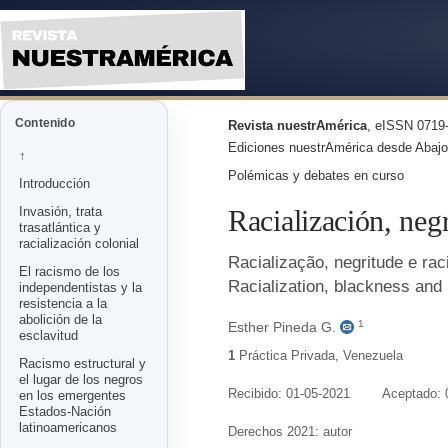
Racialización, negritud y raci
Contenido
Revista nuestrAmérica
, eISSN 0719-
Ediciones nuestrAmérica desde Abajo
↑
Polémicas y debates en curso
Introducción
Racialización, neg
Invasión, trata
trasatlántica y
racialización colonial
Racialização, negritude e ra
El racismo de los
Racialization, blackness and
independentistas y la
resistencia a la
abolición de la
1
Esther Pineda G.
esclavitud
1
Práctica Privada
,
Venezuela
Racismo estructural y
el lugar de los negros
Recibido: 01-05-2021
Aceptado: 
en los emergentes
Estados-Nación
latinoamericanos
Derechos 2021: autor