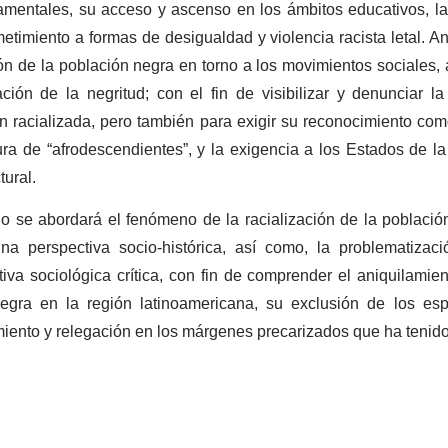
entales, su acceso y ascenso en los ámbitos educativos, lab
timiento a formas de desigualdad y violencia racista letal. An
ión de la población negra en torno a los movimientos sociales, 
ación de la negritud; con el fin de visibilizar y denunciar la
ón racializada, pero también para exigir su reconocimiento com
ura de “afrodescendientes”, y la exigencia a los Estados de la
tural.
ajo se abordará el fenómeno de la racialización de la població
a perspectiva socio-histórica, así como, la problematizac
iva sociológica crítica, con fin de comprender el aniquilamien
egra en la región latinoamericana, su exclusión de los esp
miento y relegación en los márgenes precarizados que ha tenid