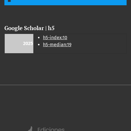
Google Scholar | h5
h5-index:10
2025
h5-median:19