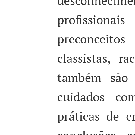
desconhecime
profissiona
preconceit
classistas, r
também são 
cuidados co
práticas de c