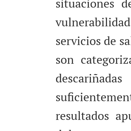
situaciones d
vulnerabilid
servicios de s
son categori
descari
suficientem
resultados a