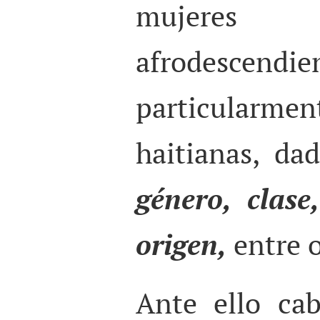
mujere
afrodescendie
particularm
haitianas, da
género, clase
origen,
entre o
Ante ello ca