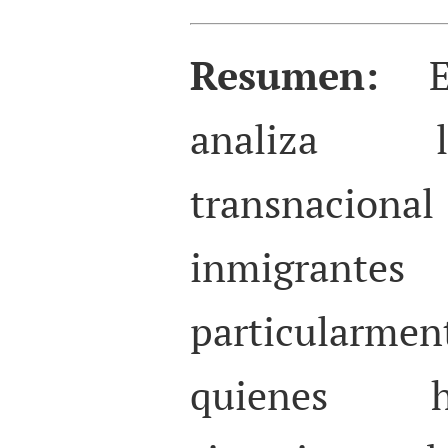
Resumen:
analiza l
transnacio
inmigran
particularm
quienes h