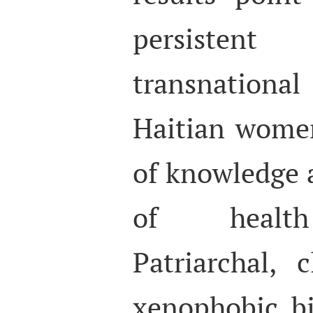
persiste
transnation
Haitian women
of knowledge a
of health 
Patriarchal, c
xenophobic bi