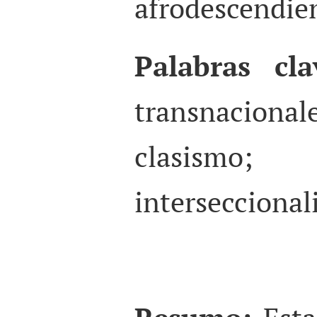
afrodescendie
Palabras cla
transnacion
clasism
interseccional