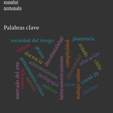
español
português
Palabras clave
planetaria
decolonialidad
sociedad del riesgo
complejidad
sátiras
estado
praxis
docencia
educación
precariedad
pensamiento crítico
latinoamericanismo
administración
chile
mercado del arte
trabajo online
ideología
covid-19
pedagogía
saberes
taras
niñeces
lawfare