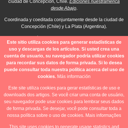
ciudad de Concepción, Chile.
Ediciones nuestramerica
desde Abajo
.
Coordinada y coeditada conjuntamente desde la ciudad de
Concepción (Chile) y La Plata (Argentina).
Para consultas técnicas utilice
Este sitio utiliza cookies para generar estadísticas de
contacto@revistanuestramerica.cl
uso y descargas de los artículos. Si usted crea una
cuenta de usuario, su navegador podría utilizar cookies
Toda comunicación respecto a los envíos se deben realizar
para recordar sus datos de forma privada. Si lo desea
a través del OJS.
puede consultar toda nuestra política acerca del uso de
cookies.
Más información
Este site utiliza cookies para gerar estatísticas de uso e
downloads dos artigos. Se você criar uma conta de usuário,
Revista nuestrAmérica publica exclusivamente bajo una
seu navegador pode usar cookies para lembrar seus dados
licencia internacional
Creative Commons Atribución-
de forma privada. Se desejar, você pode consultar toda a
NoComercial-CompartirIgual 4.0
.
nossa política sobre o uso de cookies.
Mais informações
This site uses cookies to generate usage statistics and