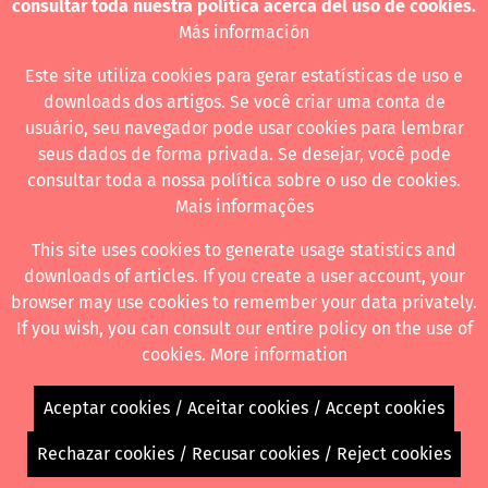
consultar toda nuestra política acerca del uso de cookies.
Más información
Este site utiliza cookies para gerar estatísticas de uso e
downloads dos artigos. Se você criar uma conta de
usuário, seu navegador pode usar cookies para lembrar
seus dados de forma privada. Se desejar, você pode
consultar toda a nossa política sobre o uso de cookies.
Mais informações
This site uses cookies to generate usage statistics and
downloads of articles. If you create a user account, your
browser may use cookies to remember your data privately.
If you wish, you can consult our entire policy on the use of
cookies.
More information
Aceptar cookies / Aceitar cookies / Accept cookies
Rechazar cookies / Recusar cookies / Reject cookies