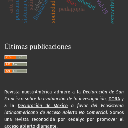
sistema del arte
extractivismo
precariedad
covid-19
sátiras
taras
finanazas
pedagogía
Últimas publicaciones
Revista nuestrAmérica adhiere a la
Declaración de San
Francisco sobre la evaluación de la investigación,
DORA
y
a la
Declaración de México
a favor del Ecosistema
latinoamericano de Acceso Abierto No Comercial
. Somos
una revista reconocida por Redalyc por promover el
acceso abierto diamante.