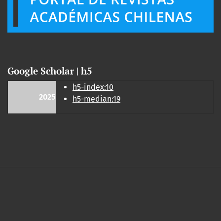
Google Scholar | h5
h5-index:10
2025
h5-median:19