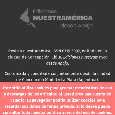
Revista nuestrAmérica, ISSN
0719-3092
, editada en la
ciudad de Concepción, Chile.
Ediciones nuestramerica
desde Abajo
.
Coordinada y coeditada conjuntamente desde la ciudad
de Concepción (Chile) y La Plata (Argentina).
Este sitio utiliza cookies para generar estadísticas de uso
Para consultas técnicas utilice
y descargas de los artículos. Si usted crea una cuenta de
contacto@revistanuestramerica.cl
usuario, su navegador podría utilizar cookies para
recordar sus datos de forma privada. Si lo desea puede
Toda comunicación respecto a los envíos se deben
consultar toda nuestra política acerca del uso de cookies.
realizar a través del OJS.