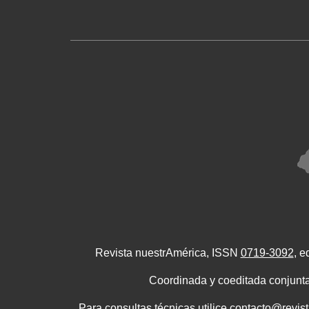
Revista nuestrAmérica, ISSN
0719-3092
, e
Coordinada y coeditada conjunta
Para consultas técnicas utilice contacto@revis