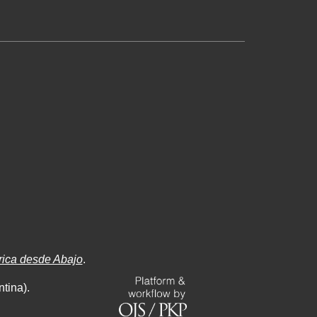
rica desde Abajo
.
tina).