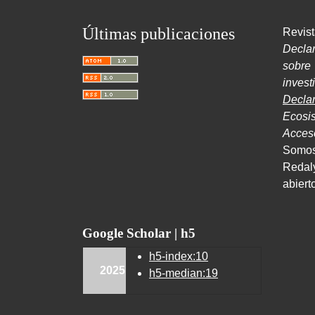
Últimas publicaciones
Revist
Decla
sobr
inves
Decla
Ecosi
Acce
Somos
Redal
abiert
Google Scholar | h5
h5-index:10
2025
h5-median:19