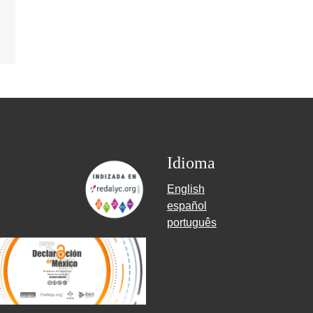
Idioma
English
español
português