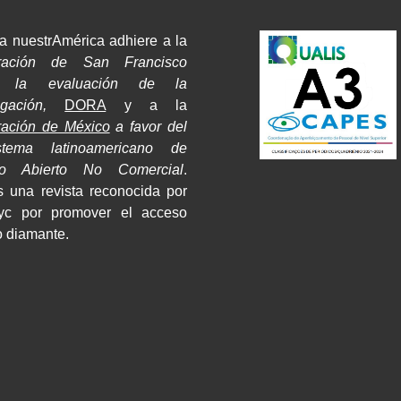
a nuestrAmérica adhiere a la
ración de San Francisco
e la evaluación de la
tigación,
DORA
y a la
ración de México
a favor del
stema latinoamericano de
so Abierto No Comercial
.
 una revista reconocida por
yc por promover el acceso
o diamante.