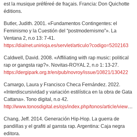
est la musique préféreé de fraçais. Francia: Don Quichotte
éditions.
Butler, Judith. 2001. «Fundamentos Contingentes: el
Feminismo y la Cuestión del “postmodernismo”». La
Ventana 2, n.o 13: 7-41.
https://dialnet.unirioja.es/servlet/articulo?codigo=5202163
Caldwell, David. 2008. «Affiliating with rap music: political
rap or gangsta rap?». Novitas-ROYAL 2, n.o 1: 13-27.
https://dergipark.org.tr/en/pub/novroy/issue/10821/130422
Camargo, Laura y Francisco Checa Fernández. 2022.
«Interdiscursividad y variación estilística en la obra de Gata
Cattana». Tono digital, n.o 42.
http://www.tonosdigital.es/ojs/index.php/tonos/article/view/2931
Chang, Jeff. 2014. Generación Hip-Hop. La guerra de
pandillas y el grafiti al gansta rap. Argentina: Caja negra
editora.