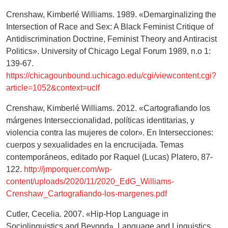
Crenshaw, Kimberlé Williams. 1989. «Demarginalizing the
Intersection of Race and Sex: A Black Feminist Critique of
Antidiscrimination Doctrine, Feminist Theory and Antiracist
Politics». University of Chicago Legal Forum 1989, n.o 1:
139-67.
https://chicagounbound.uchicago.edu/cgi/viewcontent.cgi?
article=1052&context=uclf
Crenshaw, Kimberlé Williams. 2012. «Cartografiando los
márgenes Interseccionalidad, políticas identitarias, y
violencia contra las mujeres de color». En Intersecciones:
cuerpos y sexualidades en la encrucijada. Temas
contemporáneos, editado por Raquel (Lucas) Platero, 87-
122.
http://jmporquer.com/wp-
content/uploads/2020/11/2020_EdG_Williams-
Crenshaw_Cartografiando-los-margenes.pdf
Cutler, Cecelia. 2007. «Hip-Hop Language in
Sociolinguistics and Beyond». Language and Linguistics