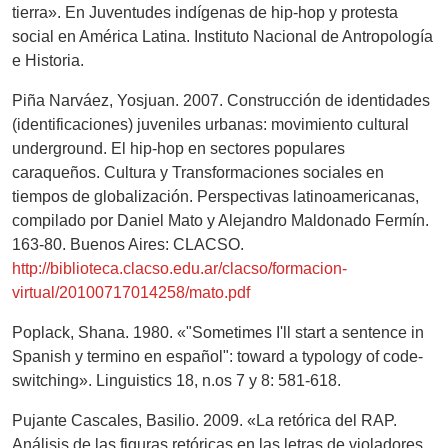
tierra». En Juventudes indígenas de hip-hop y protesta
social en América Latina. Instituto Nacional de Antropología
e Historia.
Piña Narváez, Yosjuan. 2007. Construcción de identidades
(identificaciones) juveniles urbanas: movimiento cultural
underground. El hip-hop en sectores populares
caraqueños. Cultura y Transformaciones sociales en
tiempos de globalización. Perspectivas latinoamericanas,
compilado por Daniel Mato y Alejandro Maldonado Fermín.
163-80. Buenos Aires: CLACSO.
http://biblioteca.clacso.edu.ar/clacso/formacion-
virtual/20100717014258/mato.pdf
Poplack, Shana. 1980. «"Sometimes I'll start a sentence in
Spanish y termino en español": toward a typology of code-
switching». Linguistics 18, n.os 7 y 8: 581-618.
Pujante Cascales, Basilio. 2009. «La retórica del RAP.
Análisis de las figuras retóricas en las letras de violadores