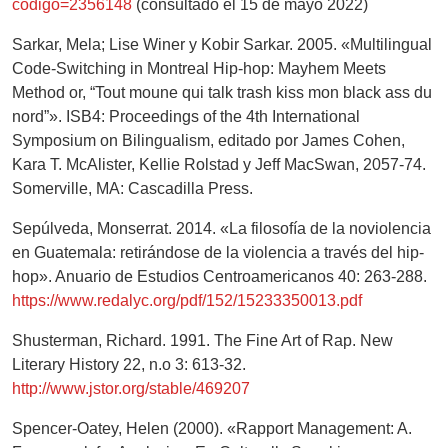
codigo=2356148
(consultado el 15 de mayo 2022)
Sarkar, Mela; Lise Winer y Kobir Sarkar. 2005. «Multilingual
Code-Switching in Montreal Hip-hop: Mayhem Meets
Method or, “Tout moune qui talk trash kiss mon black ass du
nord”». ISB4: Proceedings of the 4th International
Symposium on Bilingualism, editado por James Cohen,
Kara T. McAlister, Kellie Rolstad y Jeff MacSwan, 2057-74.
Somerville, MA: Cascadilla Press.
Sepúlveda, Monserrat. 2014. «La filosofía de la noviolencia
en Guatemala: retirándose de la violencia a través del hip-
hop». Anuario de Estudios Centroamericanos 40: 263-288.
https://www.redalyc.org/pdf/152/15233350013.pdf
Shusterman, Richard. 1991. The Fine Art of Rap. New
Literary History 22, n.o 3: 613-32.
http://www.jstor.org/stable/469207
Spencer-Oatey, Helen (2000). «Rapport Management: A.