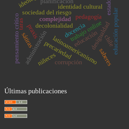
ideología
planificación
estado
identidad cultural
educación popular
sociedad del riesgo
pedagogía
pensamiento crítico
complejidad
taras
trabajo online
desigualdad
docencia
decolonialidad
praxis
educación
administración
sátiras
chile
latinoamericanismo
precariedad
saberes
niñeces
corrupción
Últimas publicaciones