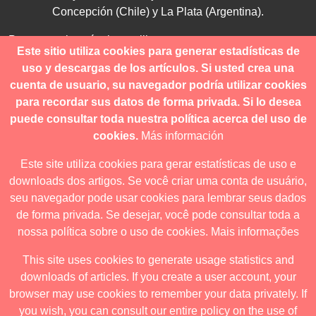
Concepción (Chile) y La Plata (Argentina).
Para consultas técnicas utilice
Este sitio utiliza cookies para generar estadísticas de
contacto@revistanuestramerica.cl
uso y descargas de los artículos. Si usted crea una
cuenta de usuario, su navegador podría utilizar cookies
Toda comunicación respecto a los envíos se deben realizar
para recordar sus datos de forma privada. Si lo desea
a través del OJS.
puede consultar toda nuestra política acerca del uso de
cookies.
Más información
Este site utiliza cookies para gerar estatísticas de uso e
downloads dos artigos. Se você criar uma conta de usuário,
Revista nuestrAmérica publica exclusivamente bajo una
seu navegador pode usar cookies para lembrar seus dados
licencia internacional
Creative Commons Atribución-
de forma privada. Se desejar, você pode consultar toda a
NoComercial-CompartirIgual 4.0
.
nossa política sobre o uso de cookies.
Mais informações
This site uses cookies to generate usage statistics and
downloads of articles. If you create a user account, your
Revista nuestrAmérica ha acordado usar el visor de JATS Studio
browser may use cookies to remember your data privately. If
para publicar a partir de abril de 2026. Para obtener los formatos
you wish, you can consult our entire policy on the use of