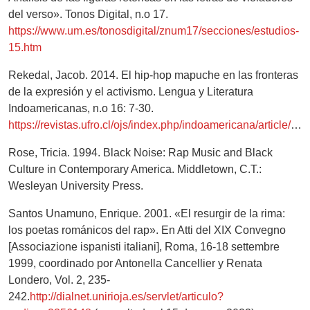
del verso». Tonos Digital, n.o 17.
https://www.um.es/tonosdigital/znum17/secciones/estudios-
15.htm
Rekedal, Jacob. 2014. El hip-hop mapuche en las fronteras
de la expresión y el activismo. Lengua y Literatura
Indoamericanas, n.o 16: 7-30.
https://revistas.ufro.cl/ojs/index.php/indoamericana/article/view/268/211
Rose, Tricia. 1994. Black Noise: Rap Music and Black
Culture in Contemporary America. Middletown, C.T.:
Wesleyan University Press.
Santos Unamuno, Enrique. 2001. «El resurgir de la rima:
los poetas románicos del rap». En Atti del XIX Convegno
[Associazione ispanisti italiani], Roma, 16-18 settembre
1999, coordinado por Antonella Cancellier y Renata
Londero, Vol. 2, 235-
242.
http://dialnet.unirioja.es/servlet/articulo?