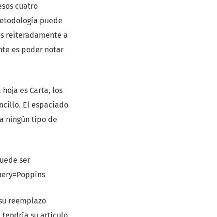
esos cuatro
metodología puede
dos reiteradamente a
ante es poder notar
hoja es Carta, los
ncillo. El espaciado
ca ningún tipo de
puede ser
query=Poppins
n su reemplazo
 tendría su artículo