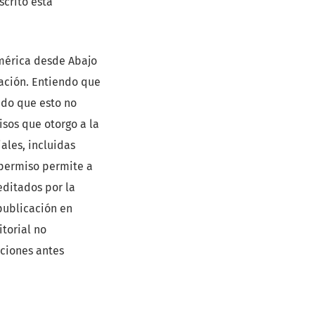
crito está
mérica desde Abajo
cación. Entiendo que
ndo que esto no
isos que otorgo a la
ales, incluidas
 permiso permite a
editados por la
publicación en
itorial no
pciones antes