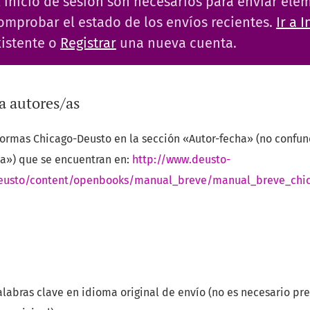
el inicio de sesión son necesarios para enviar el
comprobar el estado de los envíos recientes.
Ir a 
istente o
Registrar
una nueva cuenta.
ra autores/as
s normas Chicago-Deusto en la sección «Autor-fecha» (no confun
ía») que se encuentran en:
http://www.deusto-
deusto/content/openbooks/manual_breve/manual_breve_chi
alabras clave en idioma original de envío (no es necesario pre