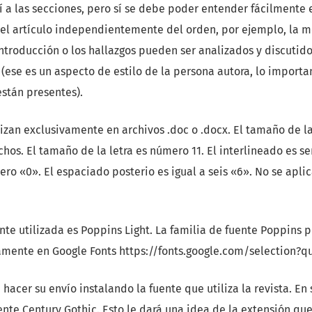
í a las secciones, pero sí se debe poder entender fácilmente 
el artículo independientemente del orden, por ejemplo, la 
a introducción o los hallazgos pueden ser analizados y discuti
o (ese es un aspecto de estilo de la persona autora, lo import
stán presentes).
lizan exclusivamente en archivos .doc o .docx. El tamaño de la 
hos. El tamaño de la letra es número 11. El interlineado es se
cero «0». El espaciado posterio es igual a seis «6». No se apli
nte utilizada es Poppins Light. La familia de fuente Poppins 
amente en Google Fonts https://fonts.google.com/selection?
 hacer su envío instalando la fuente que utiliza la revista. E
ente Century Gothic. Esto le dará una idea de la extensión que