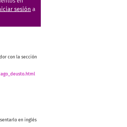
ementos en
Iniciar sesión
a
dor con la sección
cago_deusto.html
sentarlo en inglés