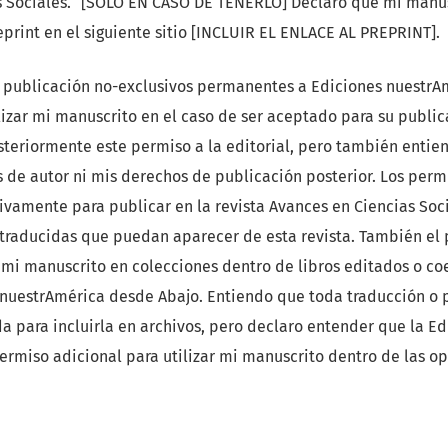
s Sociales. ¨[SOLO EN CASO DE TENERLO] Declaro que mi manus
rint en el siguiente sitio [INCLUIR EL ENLACE AL PREPRINT].
 publicación no-exclusivos permanentes a Ediciones nuestrA
izar mi manuscrito en el caso de ser aceptado para su publi
teriormente este permiso a la editorial, pero también entie
 de autor ni mis derechos de publicación posterior. Los perm
sivamente para publicar en la revista Avances en Ciencias Soci
 traducidas que puedan aparecer de esta revista. También el
r mi manuscrito en colecciones dentro de libros editados o co
 nuestrAmérica desde Abajo. Entiendo que toda traducción o 
da para incluirla en archivos, pero declaro entender que la Ed
ermiso adicional para utilizar mi manuscrito dentro de las o